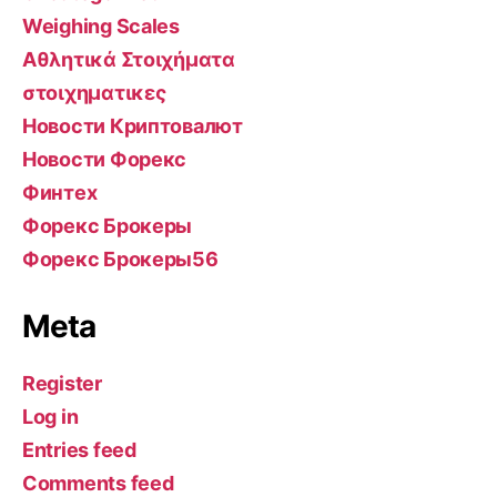
Weighing Scales
Αθλητικά Στοιχήματα
στοιχηματικες
Новости Криптовалют
Новости Форекс
Финтех
Форекс Брокеры
Форекс Брокеры56
Meta
Register
Log in
Entries feed
Comments feed