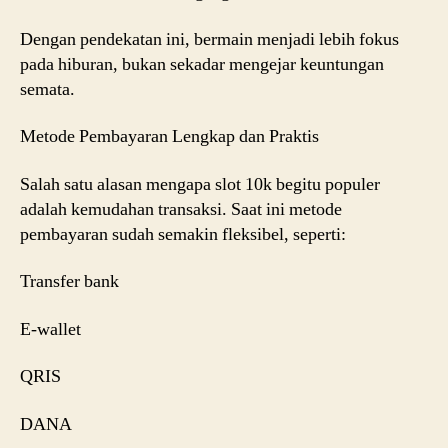
Dengan pendekatan ini, bermain menjadi lebih fokus
pada hiburan, bukan sekadar mengejar keuntungan
semata.
Metode Pembayaran Lengkap dan Praktis
Salah satu alasan mengapa slot 10k begitu populer
adalah kemudahan transaksi. Saat ini metode
pembayaran sudah semakin fleksibel, seperti:
Transfer bank
E-wallet
QRIS
DANA