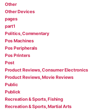
Other
Other Devices
pages
part1
Politics, Commentary
Pos Machines
Pos Peripherals
Pos Printers
Post
Product Reviews, Consumer Electronics
Product Reviews, Movie Reviews
Public
Publick
Recreation & Sports, Fishing
Recreation & Sports, Martial Arts