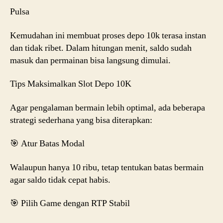
Pulsa
Kemudahan ini membuat proses depo 10k terasa instan
dan tidak ribet. Dalam hitungan menit, saldo sudah
masuk dan permainan bisa langsung dimulai.
Tips Maksimalkan Slot Depo 10K
Agar pengalaman bermain lebih optimal, ada beberapa
strategi sederhana yang bisa diterapkan:
🎯 Atur Batas Modal
Walaupun hanya 10 ribu, tetap tentukan batas bermain
agar saldo tidak cepat habis.
🎯 Pilih Game dengan RTP Stabil