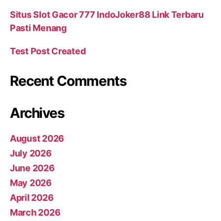
Situs Slot Gacor 777 IndoJoker88 Link Terbaru
Pasti Menang
Test Post Created
Recent Comments
Archives
August 2026
July 2026
June 2026
May 2026
April 2026
March 2026