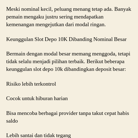
Meski nominal kecil, peluang menang tetap ada. Banyak
pemain mengaku justru sering mendapatkan
kemenangan mengejutkan dari modal ringan.
Keunggulan Slot Depo 10K Dibanding Nominal Besar
Bermain dengan modal besar memang menggoda, tetapi
tidak selalu menjadi pilihan terbaik. Berikut beberapa
keunggulan slot depo 10k dibandingkan deposit besar:
Risiko lebih terkontrol
Cocok untuk hiburan harian
Bisa mencoba berbagai provider tanpa takut cepat habis
saldo
Lebih santai dan tidak tegang