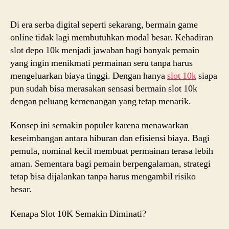
Di era serba digital seperti sekarang, bermain game
online tidak lagi membutuhkan modal besar. Kehadiran
slot depo 10k menjadi jawaban bagi banyak pemain
yang ingin menikmati permainan seru tanpa harus
mengeluarkan biaya tinggi. Dengan hanya
slot 10k
siapa
pun sudah bisa merasakan sensasi bermain slot 10k
dengan peluang kemenangan yang tetap menarik.
Konsep ini semakin populer karena menawarkan
keseimbangan antara hiburan dan efisiensi biaya. Bagi
pemula, nominal kecil membuat permainan terasa lebih
aman. Sementara bagi pemain berpengalaman, strategi
tetap bisa dijalankan tanpa harus mengambil risiko
besar.
Kenapa Slot 10K Semakin Diminati?