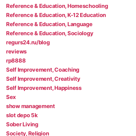
Reference & Education, Homeschooling
Reference & Education, K-12 Education
Reference & Education, Language
Reference & Education, Sociology
regurs24.ru/blog
reviews
rp8888
Self Improvement, Coaching
Self Improvement, Creativity
Self Improvement, Happiness
Sex
show management
slot depo 5k
Sober Living
Society, Religion