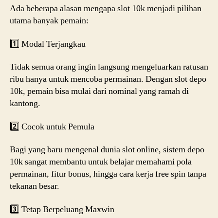
Ada beberapa alasan mengapa slot 10k menjadi pilihan
utama banyak pemain:
1️⃣ Modal Terjangkau
Tidak semua orang ingin langsung mengeluarkan ratusan
ribu hanya untuk mencoba permainan. Dengan slot depo
10k, pemain bisa mulai dari nominal yang ramah di
kantong.
2️⃣ Cocok untuk Pemula
Bagi yang baru mengenal dunia slot online, sistem depo
10k sangat membantu untuk belajar memahami pola
permainan, fitur bonus, hingga cara kerja free spin tanpa
tekanan besar.
3️⃣ Tetap Berpeluang Maxwin