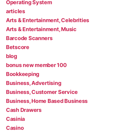
Operating System
articles
Arts & Entertainment, Celebrities
Arts & Entertainment, Music
Barcode Scanners
Betscore
blog
bonus new member 100
Bookkeeping
Business, Advertising
Business, Customer Service
Business, Home Based Business
Cash Drawers
Casinia
Casino