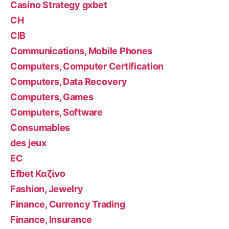
Casino Strategy gxbet
CH
CIB
Communications, Mobile Phones
Computers, Computer Certification
Computers, Data Recovery
Computers, Games
Computers, Software
Consumables
des jeux
EC
Efbet Καζίνο
Fashion, Jewelry
Finance, Currency Trading
Finance, Insurance