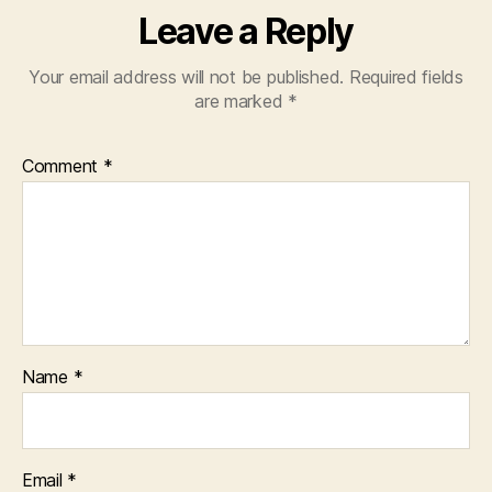
Leave a Reply
Your email address will not be published.
Required fields
are marked
*
Comment
*
Name
*
Email
*