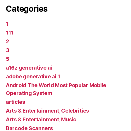
Categories
1
111
2
3
5
a16z generative ai
adobe generative ai 1
Android The World Most Popular Mobile
Operating System
articles
Arts & Entertainment, Celebrities
Arts & Entertainment, Music
Barcode Scanners