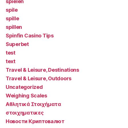
spielen
spile
spille
spillen
Spinfin Casino Tips
Superbet
test
text
Travel & Leisure, Destinations
Travel & Leisure, Outdoors
Uncategorized
Weighing Scales
Αθλητικά Στοιχήματα
στοιχηματικες
Новости Криптовалют