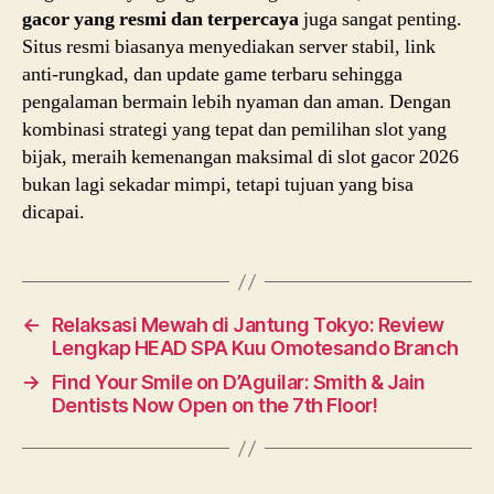
gacor yang resmi dan terpercaya
juga sangat penting.
Situs resmi biasanya menyediakan server stabil, link
anti-rungkad, dan update game terbaru sehingga
pengalaman bermain lebih nyaman dan aman. Dengan
kombinasi strategi yang tepat dan pemilihan slot yang
bijak, meraih kemenangan maksimal di slot gacor 2026
bukan lagi sekadar mimpi, tetapi tujuan yang bisa
dicapai.
←
Relaksasi Mewah di Jantung Tokyo: Review
Lengkap HEAD SPA Kuu Omotesando Branch
→
Find Your Smile on D’Aguilar: Smith & Jain
Dentists Now Open on the 7th Floor!