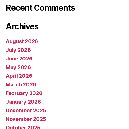
Recent Comments
Archives
August 2026
July 2026
June 2026
May 2026
April 2026
March 2026
February 2026
January 2026
December 2025
November 2025
October 2025