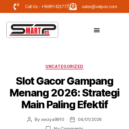
Call Us - +96891423777
sales@vatpos.com
UNCATEGORIZED
Slot Gacor Gampang
Menang 2026: Strategi
Main Paling Efektif
By
xeciya9910
04/01/2026
No Comments