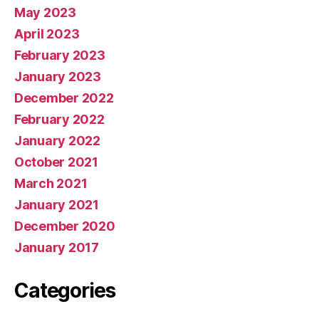
May 2023
April 2023
February 2023
January 2023
December 2022
February 2022
January 2022
October 2021
March 2021
January 2021
December 2020
January 2017
Categories