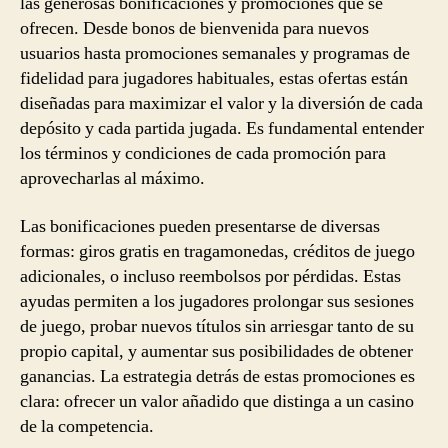
las generosas bonificaciones y promociones que se
ofrecen. Desde bonos de bienvenida para nuevos
usuarios hasta promociones semanales y programas de
fidelidad para jugadores habituales, estas ofertas están
diseñadas para maximizar el valor y la diversión de cada
depósito y cada partida jugada. Es fundamental entender
los términos y condiciones de cada promoción para
aprovecharlas al máximo.
Las bonificaciones pueden presentarse de diversas
formas: giros gratis en tragamonedas, créditos de juego
adicionales, o incluso reembolsos por pérdidas. Estas
ayudas permiten a los jugadores prolongar sus sesiones
de juego, probar nuevos títulos sin arriesgar tanto de su
propio capital, y aumentar sus posibilidades de obtener
ganancias. La estrategia detrás de estas promociones es
clara: ofrecer un valor añadido que distinga a un casino
de la competencia.