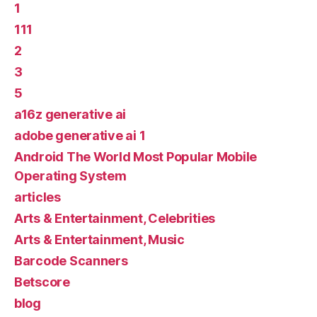
1
111
2
3
5
a16z generative ai
adobe generative ai 1
Android The World Most Popular Mobile
Operating System
articles
Arts & Entertainment, Celebrities
Arts & Entertainment, Music
Barcode Scanners
Betscore
blog