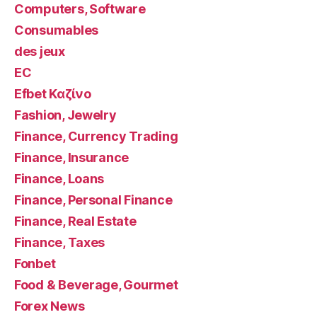
Computers, Software
Consumables
des jeux
EC
Efbet Καζίνο
Fashion, Jewelry
Finance, Currency Trading
Finance, Insurance
Finance, Loans
Finance, Personal Finance
Finance, Real Estate
Finance, Taxes
Fonbet
Food & Beverage, Gourmet
Forex News