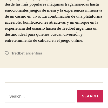
desde las más populares máquinas tragamonedas hasta
emocionantes juegos de mesa y la experiencia inmersiva
de un casino en vivo. La combinación de una plataforma
accesible, bonificaciones atractivas y un enfoque en la
experiencia del usuario hacen de 1redbet argentina un
destino ideal para quienes buscan diversión y
entretenimiento de calidad en el juego online.
1redbet argentina