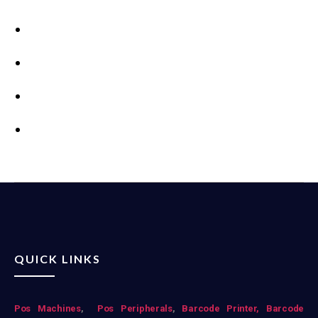
QUICK LINKS
Pos Mac
hines
,
Pos Peripherals
,
Barcode Printer,
Barcode