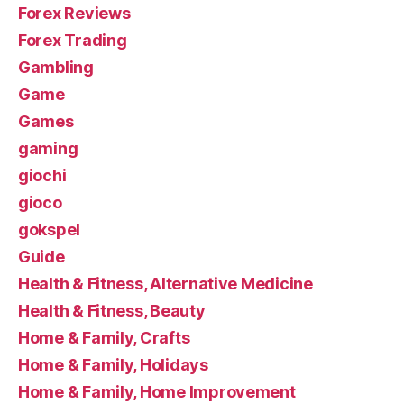
Forex Reviews
Forex Trading
Gambling
Game
Games
gaming
giochi
gioco
gokspel
Guide
Health & Fitness, Alternative Medicine
Health & Fitness, Beauty
Home & Family, Crafts
Home & Family, Holidays
Home & Family, Home Improvement