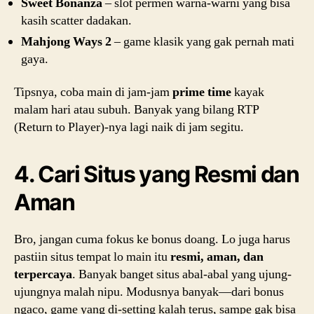
Sweet Bonanza
– slot permen warna-warni yang bisa
kasih scatter dadakan.
Mahjong Ways 2
– game klasik yang gak pernah mati
gaya.
Tipsnya, coba main di jam-jam
prime time
kayak
malam hari atau subuh. Banyak yang bilang RTP
(Return to Player)-nya lagi naik di jam segitu.
4. Cari Situs yang Resmi dan
Aman
Bro, jangan cuma fokus ke bonus doang. Lo juga harus
pastiin situs tempat lo main itu
resmi, aman, dan
terpercaya
. Banyak banget situs abal-abal yang ujung-
ujungnya malah nipu. Modusnya banyak—dari bonus
ngaco, game yang di-setting kalah terus, sampe gak bisa