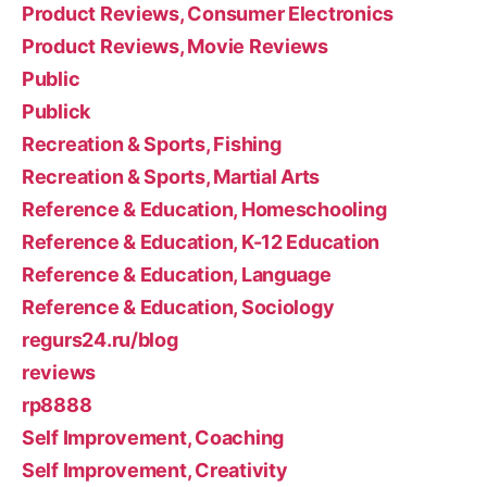
Product Reviews, Consumer Electronics
Product Reviews, Movie Reviews
Public
Publick
Recreation & Sports, Fishing
Recreation & Sports, Martial Arts
Reference & Education, Homeschooling
Reference & Education, K-12 Education
Reference & Education, Language
Reference & Education, Sociology
regurs24.ru/blog
reviews
rp8888
Self Improvement, Coaching
Self Improvement, Creativity