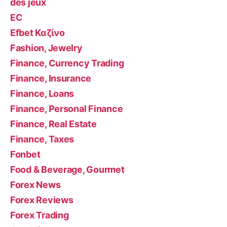
des jeux
EC
Efbet Καζίνο
Fashion, Jewelry
Finance, Currency Trading
Finance, Insurance
Finance, Loans
Finance, Personal Finance
Finance, Real Estate
Finance, Taxes
Fonbet
Food & Beverage, Gourmet
Forex News
Forex Reviews
Forex Trading