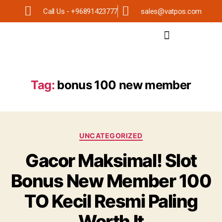
Call Us - +96891423777
sales@vatpos.com
Tag:
bonus 100 new member
UNCATEGORIZED
Gacor Maksimal! Slot
Bonus New Member 100
TO Kecil Resmi Paling
Worth It