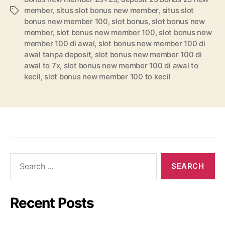
member
,
situs slot bonus new member
,
situs slot
bonus new member 100
,
slot bonus
,
slot bonus new
member
,
slot bonus new member 100
,
slot bonus new
member 100 di awal
,
slot bonus new member 100 di
awal tanpa deposit
,
slot bonus new member 100 di
awal to 7x
,
slot bonus new member 100 di awal to
kecil
,
slot bonus new member 100 to kecil
Recent Posts