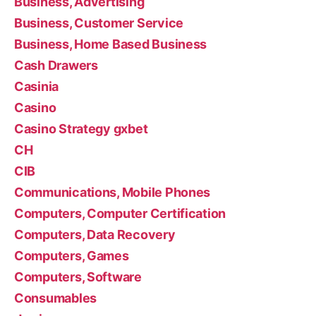
Business, Advertising
Business, Customer Service
Business, Home Based Business
Cash Drawers
Casinia
Casino
Casino Strategy gxbet
CH
CIB
Communications, Mobile Phones
Computers, Computer Certification
Computers, Data Recovery
Computers, Games
Computers, Software
Consumables