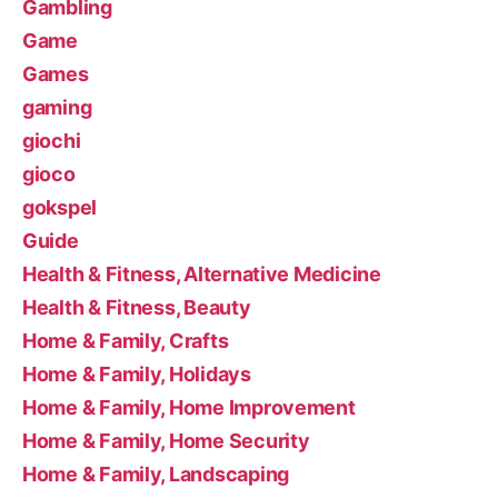
Gambling
Game
Games
gaming
giochi
gioco
gokspel
Guide
Health & Fitness, Alternative Medicine
Health & Fitness, Beauty
Home & Family, Crafts
Home & Family, Holidays
Home & Family, Home Improvement
Home & Family, Home Security
Home & Family, Landscaping