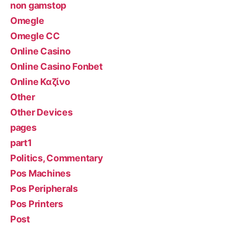
non gamstop
Omegle
Omegle CC
Online Casino
Online Casino Fonbet
Online Καζίνο
Other
Other Devices
pages
part1
Politics, Commentary
Pos Machines
Pos Peripherals
Pos Printers
Post