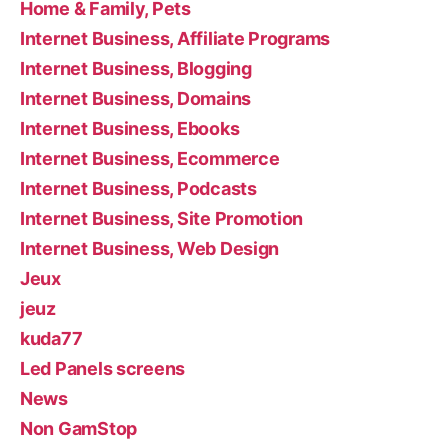
Home & Family, Pets
Internet Business, Affiliate Programs
Internet Business, Blogging
Internet Business, Domains
Internet Business, Ebooks
Internet Business, Ecommerce
Internet Business, Podcasts
Internet Business, Site Promotion
Internet Business, Web Design
Jeux
jeuz
kuda77
Led Panels screens
News
Non GamStop