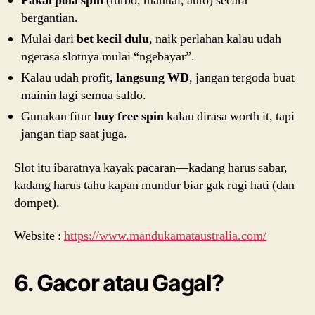
Pakai pola spin
(turbo, manual, auto) secara
bergantian.
Mulai dari
bet kecil dulu
, naik perlahan kalau udah
ngerasa slotnya mulai “ngebayar”.
Kalau udah profit,
langsung WD
, jangan tergoda buat
mainin lagi semua saldo.
Gunakan fitur
buy free spin
kalau dirasa worth it, tapi
jangan tiap saat juga.
Slot itu ibaratnya kayak pacaran—kadang harus sabar,
kadang harus tahu kapan mundur biar gak rugi hati (dan
dompet).
Website :
https://www.mandukamataustralia.com/
6. Gacor atau Gagal?