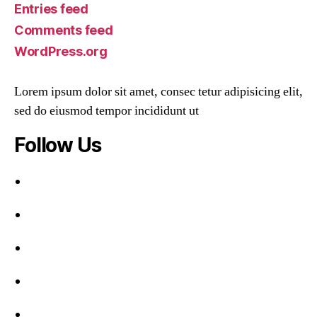
Entries feed
Comments feed
WordPress.org
Lorem ipsum dolor sit amet, consec tetur adipisicing elit,
sed do eiusmod tempor incididunt ut
Follow Us