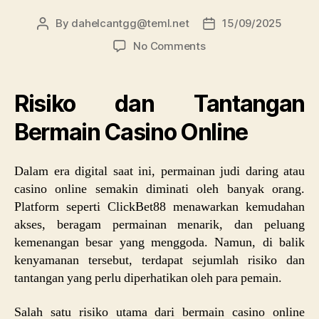
By
dahelcantgg@teml.net
15/09/2025
No Comments
Risiko dan Tantangan
Bermain Casino Online
Dalam era digital saat ini, permainan judi daring atau
casino online semakin diminati oleh banyak orang.
Platform seperti ClickBet88 menawarkan kemudahan
akses, beragam permainan menarik, dan peluang
kemenangan besar yang menggoda. Namun, di balik
kenyamanan tersebut, terdapat sejumlah risiko dan
tantangan yang perlu diperhatikan oleh para pemain.
Salah satu risiko utama dari bermain casino online