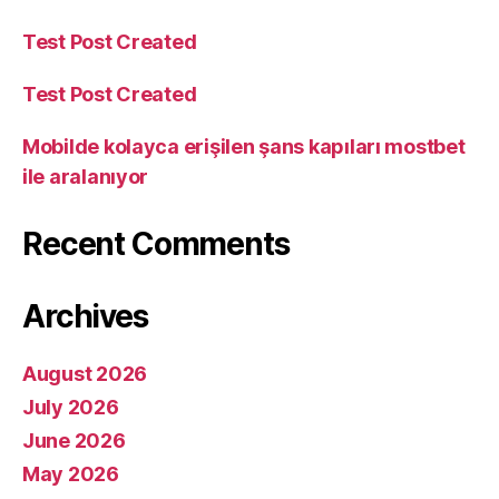
Test Post Created
Test Post Created
Mobilde kolayca erişilen şans kapıları mostbet
ile aralanıyor
Recent Comments
Archives
August 2026
July 2026
June 2026
May 2026