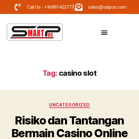
Call Us - +96891423777
sales@vatpos.com
Tag:
casino slot
UNCATEGORIZED
Risiko dan Tantangan
Bermain Casino Online