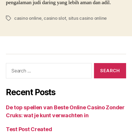
pengalaman judi daring yang lebih aman dan adil.
casino online
,
casino slot
,
situs casino online
Recent Posts
De top spellen van Beste Online Casino Zonder
Cruks: wat je kunt verwachten in
Test Post Created