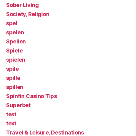
Sober Living
Society, Religion
spel
spelen
Spellen
Spiele
spielen
spile
spille
spillen
Spinfin Casino Tips
Superbet
test
text
Travel & Leisure, Destinations