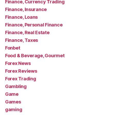
Finance, Currency Trading
Finance, Insurance
Finance, Loans
Finance, Personal Finance
Finance, Real Estate
Finance, Taxes
Fonbet
Food & Beverage, Gourmet
Forex News
Forex Reviews
Forex Trading
Gambling
Game
Games
gaming