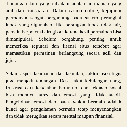
Tantangan lain yang dihadapi adalah permainan yang
adil dan transparan. Dalam casino online, kejujuran
permainan sangat bergantung pada sistem perangkat
lunak yang digunakan. Jika perangkat lunak tidak fair,
pemain berpotensi dirugikan karena hasil permainan bisa
dimanipulasi. Sebelum bergabung, penting untuk
memeriksa reputasi dan lisensi situs tersebut agar
memastikan permainan berlangsung secara adil dan
jujur.
Selain aspek keamanan dan keadilan, faktor psikologis
juga menjadi tantangan. Rasa takut kehilangan uang,
frustrasi dari kekalahan beruntun, dan tekanan sosial
bisa memicu stres dan emosi yang tidak stabil.
Pengelolaan emosi dan batas waktu bermain adalah
kunci agar pengalaman bermain tetap menyenangkan
dan tidak merugikan secara mental maupun finansial.