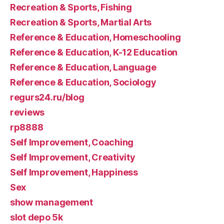
Recreation & Sports, Fishing
Recreation & Sports, Martial Arts
Reference & Education, Homeschooling
Reference & Education, K-12 Education
Reference & Education, Language
Reference & Education, Sociology
regurs24.ru/blog
reviews
rp8888
Self Improvement, Coaching
Self Improvement, Creativity
Self Improvement, Happiness
Sex
show management
slot depo 5k