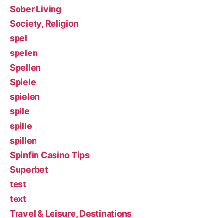
Sober Living
Society, Religion
spel
spelen
Spellen
Spiele
spielen
spile
spille
spillen
Spinfin Casino Tips
Superbet
test
text
Travel & Leisure, Destinations