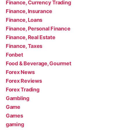
Finance, Currency Trading
Finance, Insurance
Finance, Loans
Finance, Personal Finance
Finance, Real Estate
Finance, Taxes
Fonbet
Food & Beverage, Gourmet
Forex News
Forex Reviews
Forex Trading
Gambling
Game
Games
gaming