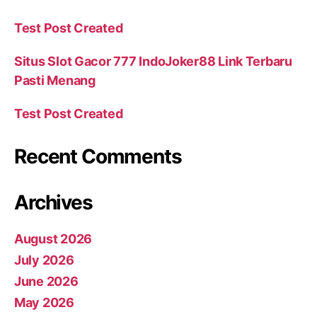
Test Post Created
Situs Slot Gacor 777 IndoJoker88 Link Terbaru
Pasti Menang
Test Post Created
Recent Comments
Archives
August 2026
July 2026
June 2026
May 2026