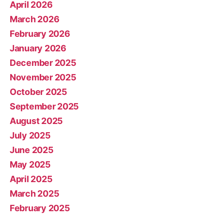
April 2026
March 2026
February 2026
January 2026
December 2025
November 2025
October 2025
September 2025
August 2025
July 2025
June 2025
May 2025
April 2025
March 2025
February 2025