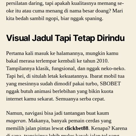
persilatan daring, tapi apakah kualitasnya memang se-
oke itu atau cuma menang di nama besar doang? Mari
kita bedah sambil ngopi, biar nggak spaning.
Visual Jadul Tapi Tetap Dirindu
Pertama kali masuk ke halamannya, mungkin kamu
bakal merasa terlempar kembali ke tahun 2010.
Tampilannya klasik, fungsional, dan nggak neko-neko.
Tapi hei, di situlah letak kekuatannya. Ibarat mobil tua
yang mesinnya sudah dimodif pakai turbo, SBOBET
nggak butuh animasi berlebihan yang bikin kuota
internet kamu sekarat. Semuanya serba cepat.
Namun, navigasi bisa jadi tantangan buat kaum
mageran
. Makanya, banyak pemain cerdas yang
memilih jalan pintas lewat
clickbet88
. Kenapa? Karena
di sana, transisinya lebih mulus kayak jalan tol yang