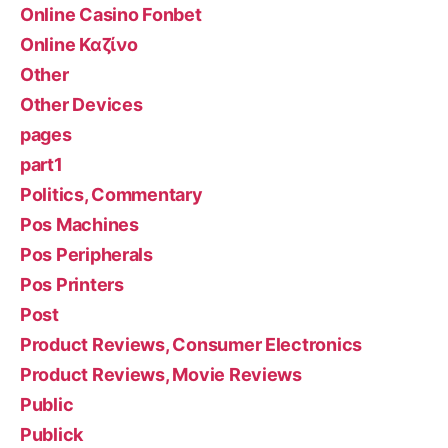
Online Casino Fonbet
Online Καζίνο
Other
Other Devices
pages
part1
Politics, Commentary
Pos Machines
Pos Peripherals
Pos Printers
Post
Product Reviews, Consumer Electronics
Product Reviews, Movie Reviews
Public
Publick