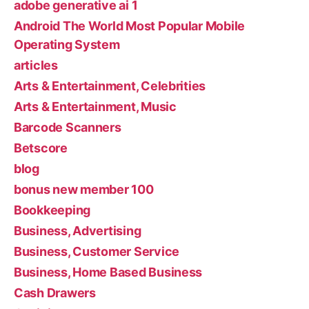
adobe generative ai 1
Android The World Most Popular Mobile
Operating System
articles
Arts & Entertainment, Celebrities
Arts & Entertainment, Music
Barcode Scanners
Betscore
blog
bonus new member 100
Bookkeeping
Business, Advertising
Business, Customer Service
Business, Home Based Business
Cash Drawers