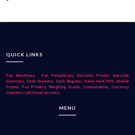
QUICK LINKS
Pos Mac
hines
,
Pos Peripherals
,
Barcode Printer,
Barcode
Scanners,
Cash Drawers,
Cash Register,
Hand Held POS,
Mobile
Printer,
Pos Printers,
Weighing Scales,
Consumables,
Currency
Counters,
LED Panel Screens.
MENU