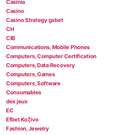
Casinia
Casino
Casino Strategy gxbet
CH
CIB
Communications, Mobile Phones
Computers, Computer Certification
Computers, Data Recovery
Computers, Games
Computers, Software
Consumables
des jeux
EC
Efbet Καζίνο
Fashion, Jewelry