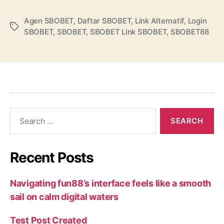
Agen SBOBET
,
Daftar SBOBET
,
Link Alternatif
,
Login
SBOBET
,
SBOBET
,
SBOBET Link SBOBET
,
SBOBET88
Recent Posts
Navigating fun88’s interface feels like a smooth
sail on calm digital waters
Test Post Created