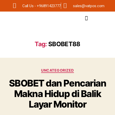
Call Us - +96891423777
sales@vatpos.com
Tag:
SBOBET88
UNCATEGORIZED
SBOBET dan Pencarian
Makna Hidup di Balik
Layar Monitor