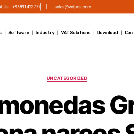
ll Us - +96891423777
sales@vatpos.com
s
Software
Industry
VAT Solutions
Download
Con
UNCATEGORIZED
monedas Gr
ona narcos S