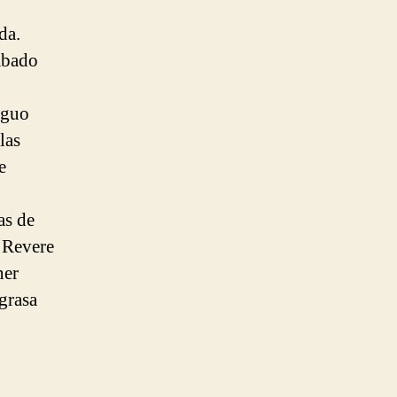
da.
abado
iguo
las
e
as de
 Revere
ner
grasa