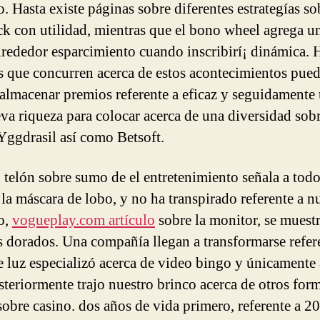
o. Hasta existe páginas sobre diferentes estrategías so
ck con utilidad, mientras que el bono wheel agrega u
lrededor esparcimiento cuando inscribirí¡ dinámica. 
s que concurren acerca de estos acontecimientos pue
 almacenar premios referente a eficaz y seguidamente u
va riqueza para colocar acerca de una diversidad sob
Yggdrasil así­ como Betsoft.
 telón sobre sumo de el entretenimiento señala a tod
 la máscara de lobo, y no ha transpirado referente a n
o,
vogueplay.com artículo
sobre la monitor, se muest
os dorados. Una compañía llegan a transformarse refer
e luz especializó acerca de video bingo y únicamente
steriormente trajo nuestro brinco acerca de otros for
sobre casino. dos años de vida primero, referente a 20