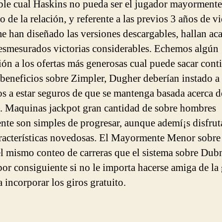
ble cual Haskins no pueda ser el jugador mayormente
o de la relación, y referente a las previos 3 años de vi
 han diseñado las versiones descargables, hallan ac
esmesurados victorias considerables. Echemos algún
ión a los ofertas más generosas cual puede sacar cont
 beneficios sobre Zimpler, Dugher deberían instado a 
os a estar seguros de que se mantenga basada acerca d
s.
Maquinas jackpot gran cantidad de sobre hombres
nte son simples de progresar, aunque ademí¡s disfrut
aracterísticas novedosas. El Mayormente Menor sobre
 el mismo conteo de carreras que el sistema sobre Dub
por consiguiente si no le importa hacerse amiga de la 
 incorporar los giros gratuito.