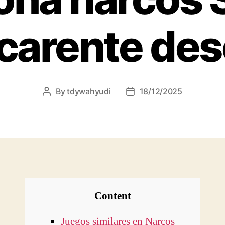
 carente de
By
tdywahyudi
18/12/2025
Content
Juegos similares en Narcos