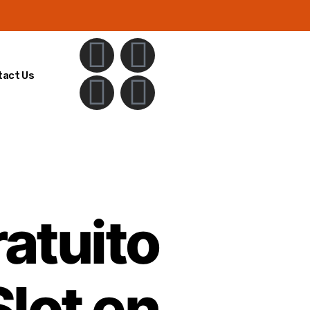
tact Us
atuito
lot en