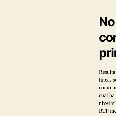
No
com
pr
Resulta 
líneas 
como nu
cual ha
nivel v
RTP med