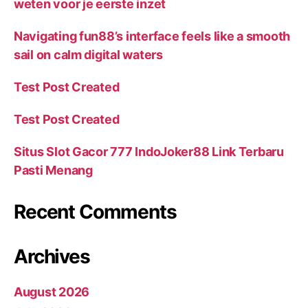
weten voor je eerste inzet
Navigating fun88’s interface feels like a smooth
sail on calm digital waters
Test Post Created
Test Post Created
Situs Slot Gacor 777 IndoJoker88 Link Terbaru
Pasti Menang
Recent Comments
Archives
August 2026