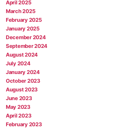
April 2025
March 2025
February 2025
January 2025
December 2024
September 2024
August 2024
July 2024
January 2024
October 2023
August 2023
June 2023
May 2023
April 2023
February 2023