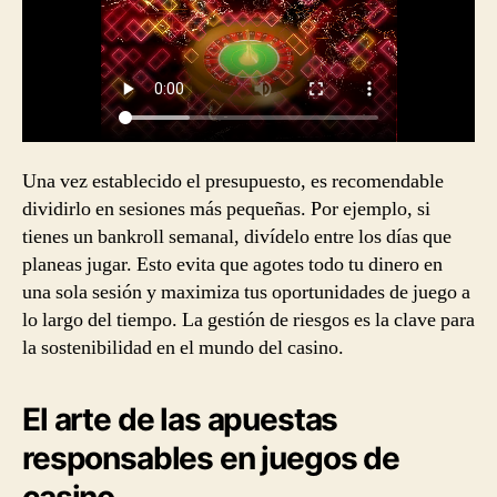
Una vez establecido el presupuesto, es recomendable
dividirlo en sesiones más pequeñas. Por ejemplo, si
tienes un bankroll semanal, divídelo entre los días que
planeas jugar. Esto evita que agotes todo tu dinero en
una sola sesión y maximiza tus oportunidades de juego a
lo largo del tiempo. La gestión de riesgos es la clave para
la sostenibilidad en el mundo del casino.
El arte de las apuestas
responsables en juegos de
casino