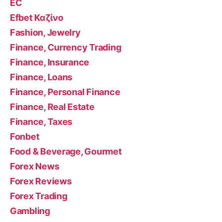
EC
Efbet Καζίνο
Fashion, Jewelry
Finance, Currency Trading
Finance, Insurance
Finance, Loans
Finance, Personal Finance
Finance, Real Estate
Finance, Taxes
Fonbet
Food & Beverage, Gourmet
Forex News
Forex Reviews
Forex Trading
Gambling