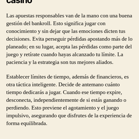
Las apuestas responsables van de la mano con una buena
gestión del bankroll. Esto significa jugar con
conocimiento y sin dejar que las emociones dicten tus
decisiones. Evita perseguir pérdidas apostando más de lo
planeado; en su lugar, acepta las pérdidas como parte del
juego y retírate cuando hayas alcanzado tu límite. La
paciencia y la estrategia son tus mejores aliados.
Establecer límites de tiempo, además de financieros, es
otra táctica inteligente. Decide de antemano cuánto
tiempo dedicarás a jugar. Cuando ese tiempo expire,
desconecta, independientemente de si estás ganando o
perdiendo. Esto previene el agotamiento y el juego
impulsivo, asegurando que disfrutes de la experiencia de
forma equilibrada.