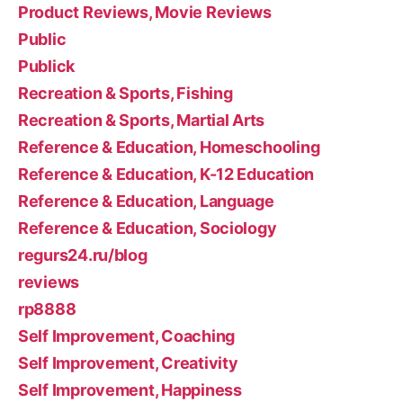
Product Reviews, Movie Reviews
Public
Publick
Recreation & Sports, Fishing
Recreation & Sports, Martial Arts
Reference & Education, Homeschooling
Reference & Education, K-12 Education
Reference & Education, Language
Reference & Education, Sociology
regurs24.ru/blog
reviews
rp8888
Self Improvement, Coaching
Self Improvement, Creativity
Self Improvement, Happiness