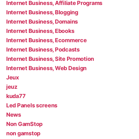
Internet Business, Affiliate Programs
Internet Business, Blogging
Internet Business, Domains
Internet Business, Ebooks
Internet Business, Ecommerce
Internet Business, Podcasts
Internet Business, Site Promotion
Internet Business, Web Design
Jeux
jeuz
kuda77
Led Panels screens
News
Non GamStop
non gamstop