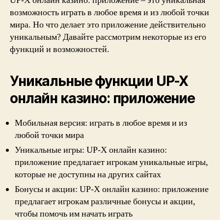
UP-X онлайн казино: приложение – это уникальная
возможность играть в любое время и из любой точки
мира. Но что делает это приложение действительно
уникальным? Давайте рассмотрим некоторые из его
функций и возможностей.
Уникальные функции UP-X
онлайн казино: приложение
Мобильная версия: играть в любое время и из
любой точки мира
Уникальные игры: UP-X онлайн казино:
приложение предлагает игрокам уникальные игры,
которые не доступны на других сайтах
Бонусы и акции: UP-X онлайн казино: приложение
предлагает игрокам различные бонусы и акции,
чтобы помочь им начать играть