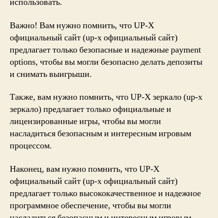
использовать.
Важно! Вам нужно помнить, что UP-X
официальный сайт (up-x официальный сайт)
предлагает только безопасные и надежные payment
options, чтобы вы могли безопасно делать депозиты
и снимать выигрыши.
Также, вам нужно помнить, что UP-X зеркало (up-x
зеркало) предлагает только официальные и
лицензированные игры, чтобы вы могли
насладиться безопасным и интересным игровым
процессом.
Наконец, вам нужно помнить, что UP-X
официальный сайт (up-x официальный сайт)
предлагает только высококачественное и надежное
программное обеспечение, чтобы вы могли
насладиться безопасным и интересным игровым