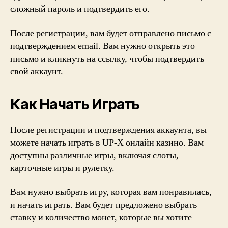
сложный пароль и подтвердить его.
После регистрации, вам будет отправлено письмо с
подтверждением email. Вам нужно открыть это
письмо и кликнуть на ссылку, чтобы подтвердить
свой аккаунт.
Как Начать Играть
После регистрации и подтверждения аккаунта, вы
можете начать играть в UP-X онлайн казино. Вам
доступны различные игры, включая слоты,
карточные игры и рулетку.
Вам нужно выбрать игру, которая вам понравилась,
и начать играть. Вам будет предложено выбрать
ставку и количество монет, которые вы хотите