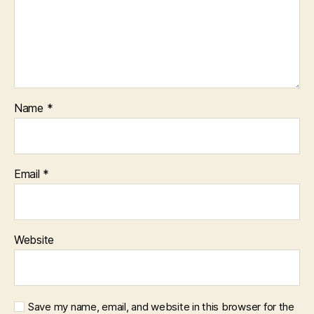
Name
*
Email
*
Website
Save my name, email, and website in this browser for the