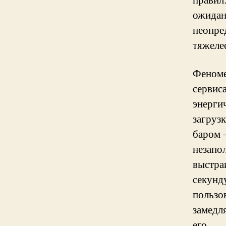
правил
ожидан
неопре
тяжеле
Феноме
сервис
энерги
загрузк
баром 
незапо
выстра
секунд
пользо
замедл
его.