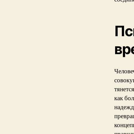
Пс
вр
Челове
совоку
тянетс
как бо
надежд
превра
концеп