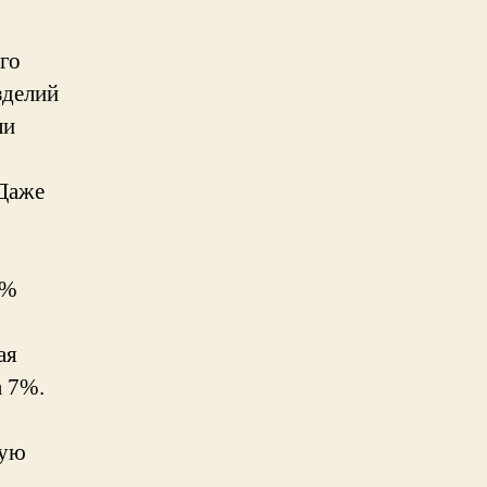
го
зделий
ли
 Даже
3%
ая
а 7%.
ную