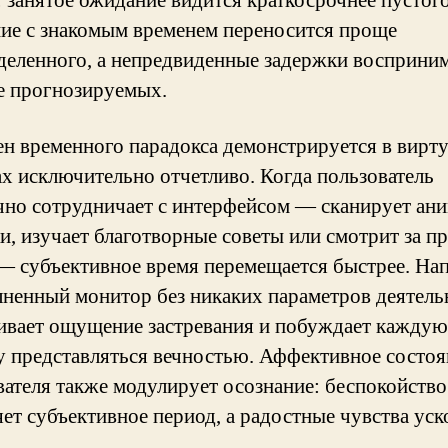
: занятое ожидание видится краткосрочнее пустого
ие с знакомым временем переносится проще
деленного, а непредвиденные задержки восприни
е прогнозируемых.
н временного парадокса демонстрируется в вирт
ах исключительно отчетливо. Когда пользователь
чно сотрудничает с интерфейсом — сканирует ан
и, изучает благотворные советы или смотрит за п
— субъективное время перемещается быстрее. Нап
лненный монитор без никаких параметров деятель
ивает ощущение застревания и побуждает каждую
у представляться вечностью. Аффективное состоя
вателя также модулирует осознание: беспокойство
яет субъективное период, а радостные чувства ус