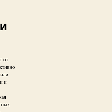
 и
т от
ективно
 или
и и
кая
тных