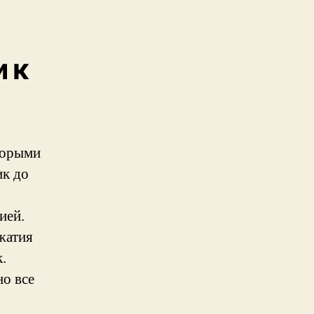
 к
торыми
ик до
ией.
жатия
.
но все