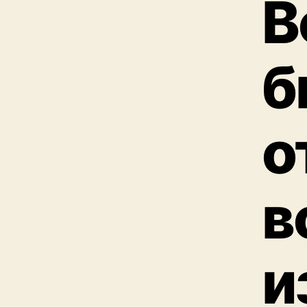
В
б
о
в
и