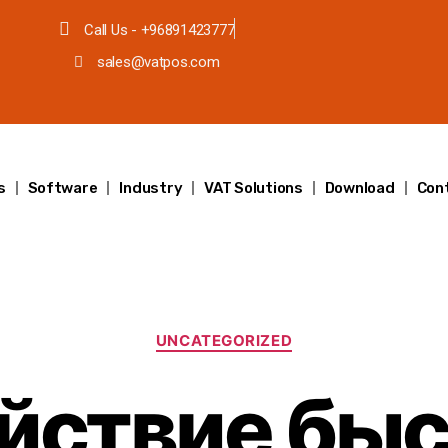
Call Us - +96891423777
sales@vatpos.com
s
Software
Industry
VAT Solutions
Download
Con
UNCATEGORIZED
йствие бы