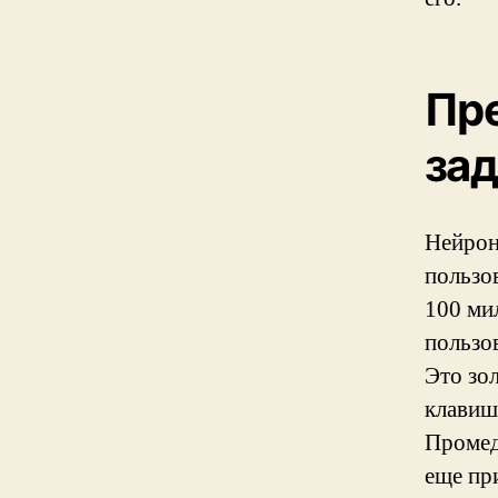
Пр
за
Нейрон
пользо
100 ми
пользо
Это зо
клавиш
Промед
еще пр