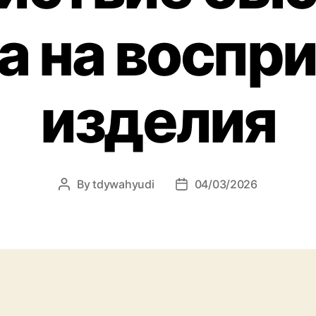
а на воспр
изделия
By
tdywahyudi
04/03/2026