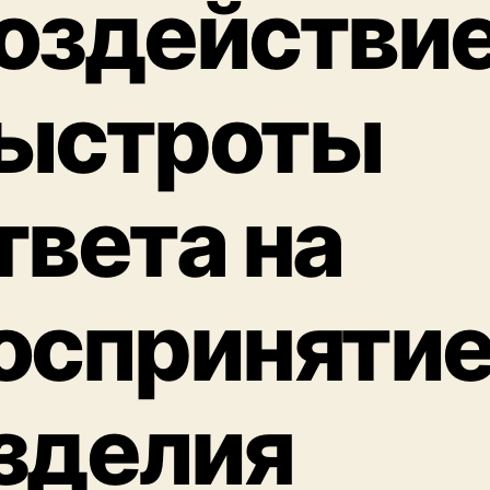
оздействи
ыстроты
твета на
осприняти
зделия