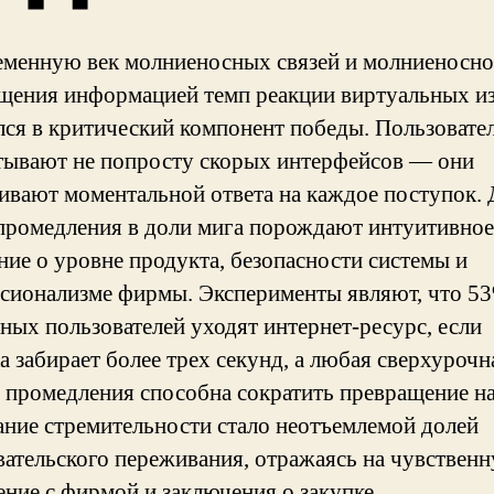
еменную век молниеносных связей и молниеносно
щения информацией темп реакции виртуальных и
лся в критический компонент победы. Пользовате
тывают не попросту скорых интерфейсов — они
ивают моментальной ответа на каждое поступок.
промедления в доли мига порождают интуитивное
ие о уровне продукта, безопасности системы и
сионализме фирмы. Эксперименты являют, что 5
ных пользователей уходят интернет-ресурс, если
а забирает более трех секунд, а любая сверхурочн
 промедления способна сократить превращение н
ние стремительности стало неотъемлемой долей
вательского переживания, отражаясь на чувствен
ение с фирмой и заключения о закупке.