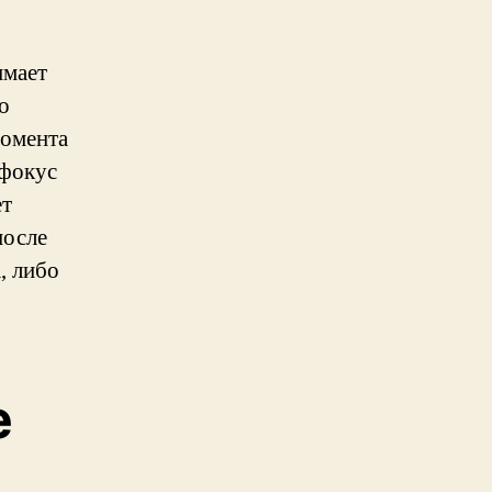
имает
о
момента
 фокус
ет
после
, либо
е