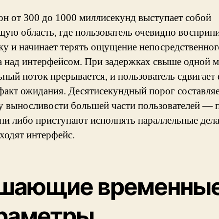
он от 300 до 1000 миллисекунд выступает собой
ую область, где пользователь очевидно восприн
ку и начинает терять ощущение непосредственног
а над интерфейсом. При задержках свыше одной 
ьный поток прерывается, и пользователь сдвигает
 факт ожидания. Десятисекундный порог составля
у выносливости большей части пользователей — 
они либо приступают исполнять параллельные дела
уходят интерфейс.
шающие временны
раметры