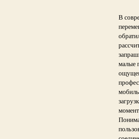
В совр
переме
обрати
рассчи
запраш
малые 
ощущен
профес
мобиль
загрузк
момент
Понима
пользо
соедин