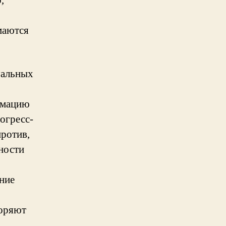
,
маются
уальных
имацию
рогресс-
ротив,
ности
ние
коряют