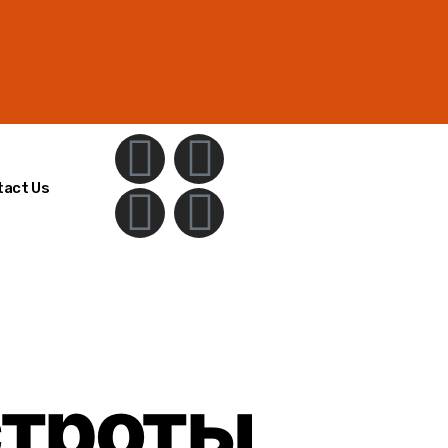
tact Us
строты