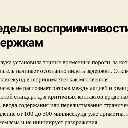
еделы восприимчивости
держкам
аука установила точные временные пороги, за ко
ватель начинает осознанно видеть задержки. Откл
ллисекунд воспринимается как мгновенная —
ватель не распознает разрыв между акцией и реакц
лотой стандарт для критичных контактов вроде на
, ввода содержания или перелистывания страничек
ление от 100 до 300 миллисекунд уже приметна, 
иемлема и не инициирует раздражения.