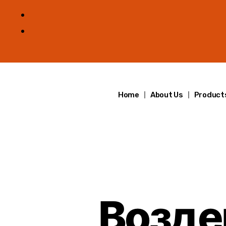
Home
About Us
Product
Возде