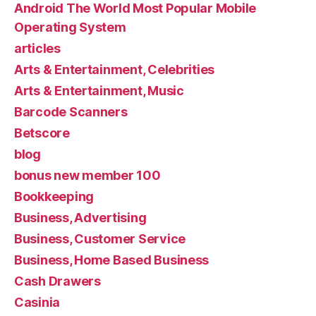
Android The World Most Popular Mobile
Operating System
articles
Arts & Entertainment, Celebrities
Arts & Entertainment, Music
Barcode Scanners
Betscore
blog
bonus new member 100
Bookkeeping
Business, Advertising
Business, Customer Service
Business, Home Based Business
Cash Drawers
Casinia