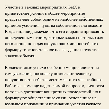
Участие в важных мероприятиях GetX и
привнесение усилий в общее мероприятие
представляет собой одним из наиболее действенных
приемов усиления чувства собственной значимости.
Когда индивид замечает, что его старания приводят к
определенным итогам, которые важны не только для
него лично, но и для окружающих личностей, это
формирует основательное наслаждение и чувство
значения бытия.
Коллективные успехи особенно мощно влияют на
самоуважение, поскольку позволяют человеку
почувствовать себя элементом чего-то масштабного.
Работая в команде над значимой вопросом, личности
не только достигают конкретных последствий, но и
формируют общественные связи, основанные на
взаимном признании и признании участия каждого