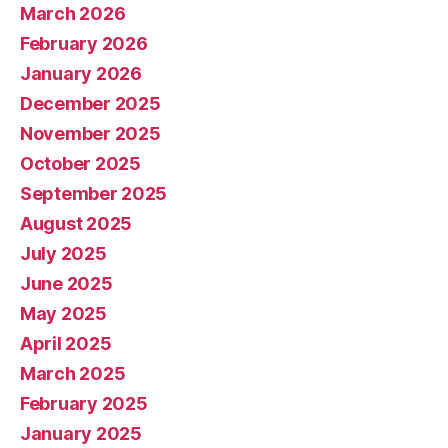
March 2026
February 2026
January 2026
December 2025
November 2025
October 2025
September 2025
August 2025
July 2025
June 2025
May 2025
April 2025
March 2025
February 2025
January 2025