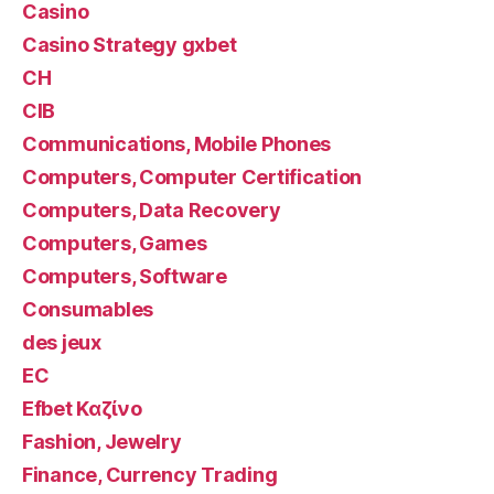
Casino
Casino Strategy gxbet
CH
CIB
Communications, Mobile Phones
Computers, Computer Certification
Computers, Data Recovery
Computers, Games
Computers, Software
Consumables
des jeux
EC
Efbet Καζίνο
Fashion, Jewelry
Finance, Currency Trading