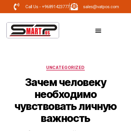
Call Us - +96891423777
sales@vatpos.com
UNCATEGORIZED
Зачем человеку
необходимо
чувствовать личную
важность