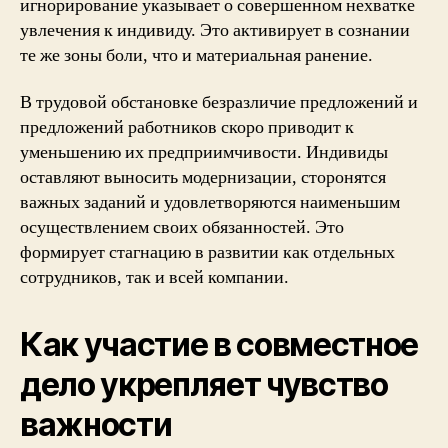
игнорирование указывает о совершенном нехватке
увлечения к индивиду. Это активирует в сознании
те же зоны боли, что и материальная ранение.
В трудовой обстановке безразличие предложений и
предложений работников скоро приводит к
уменьшению их предприимчивости. Индивиды
оставляют выносить модернизации, сторонятся
важных заданий и удовлетворяются наименьшим
осуществлением своих обязанностей. Это
формирует стагнацию в развитии как отдельных
сотрудников, так и всей компании.
Как участие в совместное
дело укрепляет чувство
важности