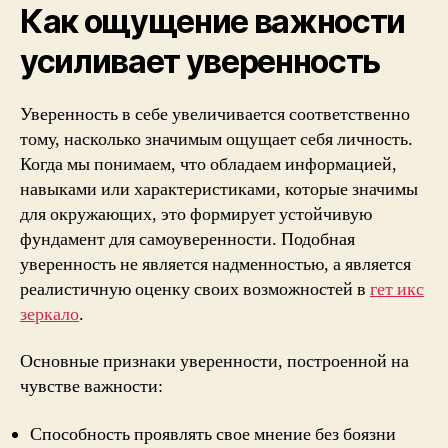
Как ощущение важности
усиливает уверенность
Уверенность в себе увеличивается соответственно
тому, насколько значимым ощущает себя личность.
Когда мы понимаем, что обладаем информацией,
навыками или характеристиками, которые значимы
для окружающих, это формирует устойчивую
фундамент для самоуверенности. Подобная
уверенность не является надменностью, а является
реалистичную оценку своих возможностей в
гет икс
зеркало
.
Основные признаки уверенности, построенной на
чувстве важности:
Способность проявлять свое мнение без боязни