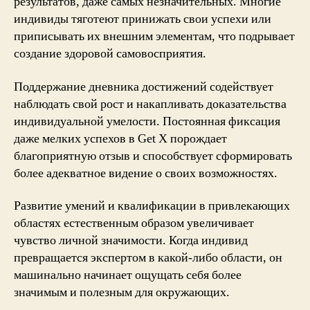
результатов, даже самых незначительных. Многие
индивиды тяготеют принижать свои успехи или
приписывать их внешним элементам, что подрывает
создание здоровой самовосприятия.
Поддержание дневника достижений содействует
наблюдать свой рост и накапливать доказательства
индивидуальной умелости. Постоянная фиксация
даже мелких успехов в Get X порождает
благоприятную отзыв и способствует сформировать
более адекватное видение о своих возможностях.
Развитие умений и квалификации в привлекающих
областях естественным образом увеличивает
чувство личной значимости. Когда индивид
превращается экспертом в какой-либо области, он
машинально начинает ощущать себя более
значимым и полезным для окружающих.