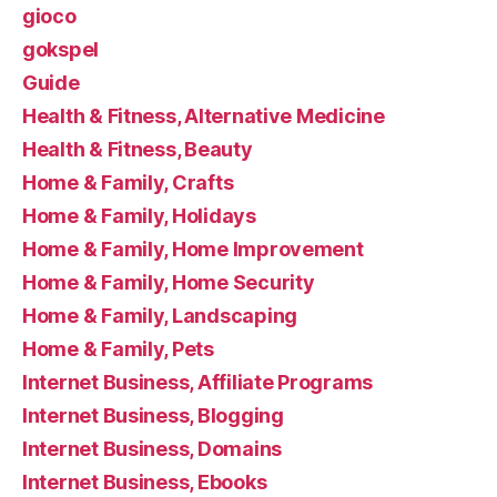
gioco
gokspel
Guide
Health & Fitness, Alternative Medicine
Health & Fitness, Beauty
Home & Family, Crafts
Home & Family, Holidays
Home & Family, Home Improvement
Home & Family, Home Security
Home & Family, Landscaping
Home & Family, Pets
Internet Business, Affiliate Programs
Internet Business, Blogging
Internet Business, Domains
Internet Business, Ebooks