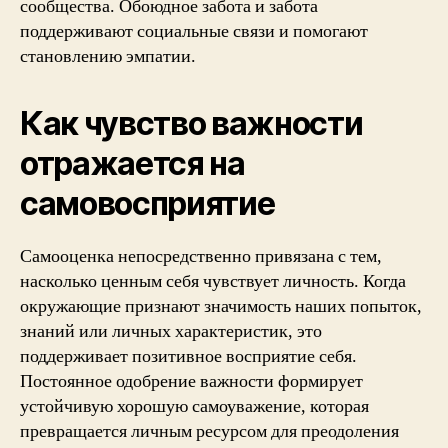
сообщества. Обоюдное забота и забота
поддерживают социальные связи и помогают
становлению эмпатии.
Как чувство важности
отражается на
самовосприятие
Самооценка непосредственно привязана с тем,
насколько ценным себя чувствует личность. Когда
окружающие признают значимость наших попыток,
знаний или личных характеристик, это
поддерживает позитивное восприятие себя.
Постоянное одобрение важности формирует
устойчивую хорошую самоуважение, которая
превращается личным ресурсом для преодоления