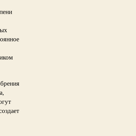
епени
ных
тоянное
ником
обрения
а,
огут
создает