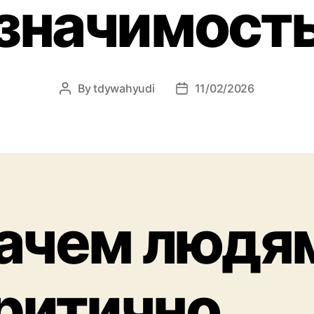
значимост
By
tdywahyudi
11/02/2026
ачем людя
ритично