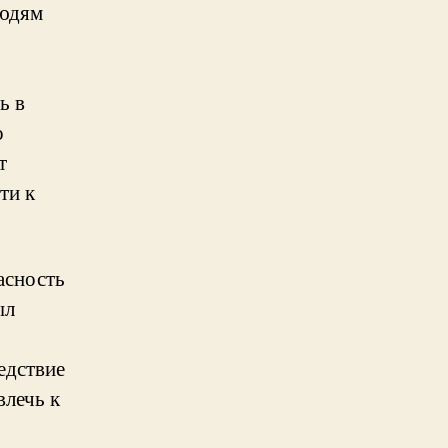
людям
ь в
о
т
ти к
асность
ыл
едствие
влечь к