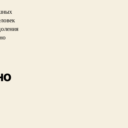
ешных
еловек
доления
чно
но