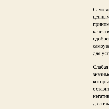
Самово
ценным
приним
качест
одобре
самоув
для ус
Слабая
значим
которы
оставит
негати
достиж