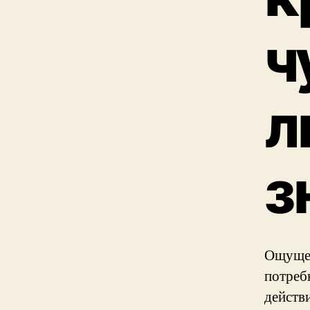
ч
л
з
Ощущен
потреб
действ