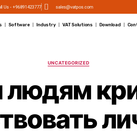
ll Us - +96891423777
sales@vatpos.com
s
Software
Industry
VAT Solutions
Download
Con
UNCATEGORIZED
 людям кр
твовать л