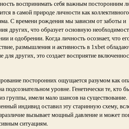
ность воспринимать себя важным посторонним 
ится в самой природе личности как коллективного
зма. С времени рождения мы зависим от заботы и
ния других, что образует основную необходимост
ии и одобрении. Когда личность осознает, что ег
ствие, размышления и активность в 1xbet обладаю
ие для других, это создает восприятие включеннос
.
рование посторонних ощущается разумом как оп
на подсознательном уровне. Генетически те, кто б
 из группы, имели мало шансов на существование.
енный индивид оставил эту старинную схему, всл
езразличие вызывает мощный давление и может по
сивным ситуациям.