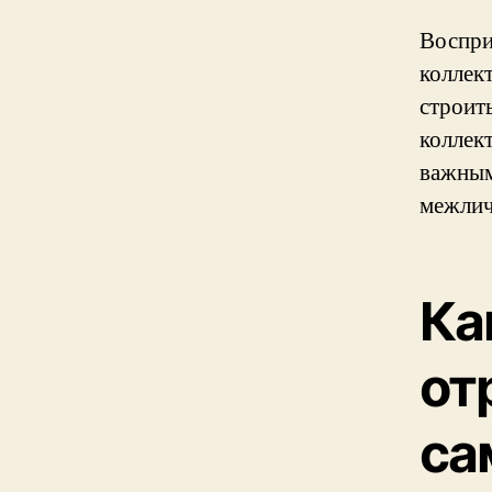
Воспри
коллек
строит
коллек
важным
межлич
Ка
от
са