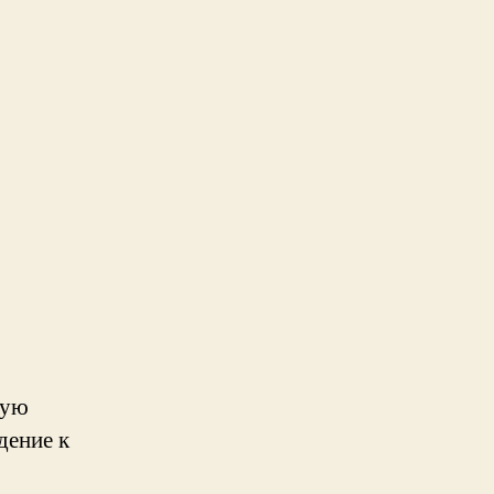
кую
дение к