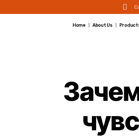
Ca
Home
About Us
Product
Зачем
чувс