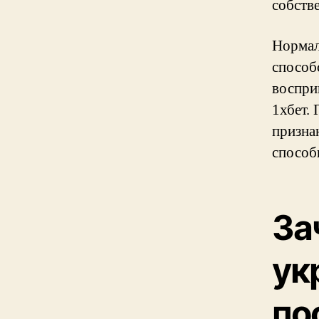
собств
Нормал
способ
воспри
1хбет.
признан
способ
За
ук
по