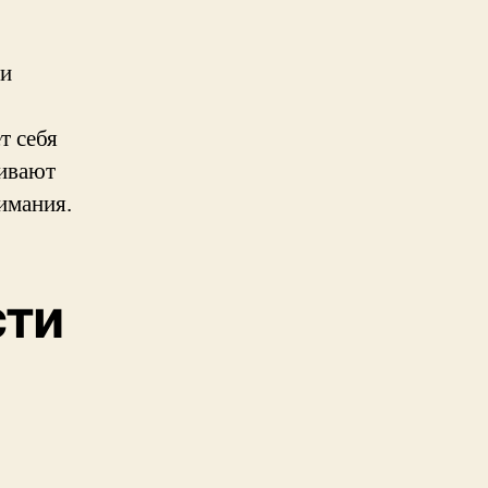
 и
т себя
ливают
имания.
сти