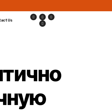
tact Us
итично
ичную