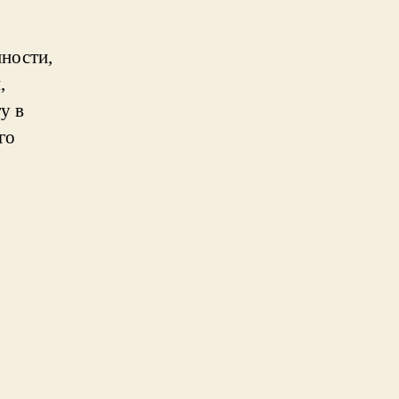
ности,
,
у в
го