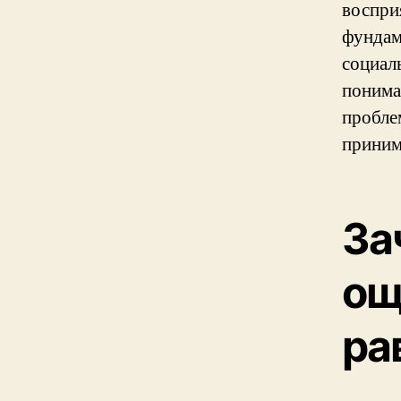
воспри
фундам
социал
понима
пробле
приним
За
ощ
ра