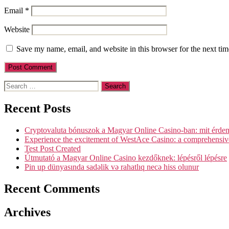
Email
*
Website
Save my name, email, and website in this browser for the next ti
Recent Posts
Cryptovaluta bónuszok a Magyar Online Casino-ban: mit érdem
Experience the excitement of WestAce Casino: a comprehensiv
Test Post Created
Útmutató a Magyar Online Casino kezdőknek: lépésről lépésre
Pin up dünyasında sadəlik və rahatlıq necə hiss olunur
Recent Comments
Archives