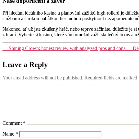
Naše doporučení a závěr
Při hledání ideálního kasina a plánování zážitků high rollerů je důle
službami a širokou nabídkou her mohou poskytnout nezapomenutelné záži
Nakonec, ať už jste zkušený hráč, nebo teprve začínáte, důležité je 
z hraní. Vyberte si kasino, které vám umožní zažít skutečný luxus a uži
←
Shining Crown: honest review with analyzed pros and cons
→
Déb
Leave a Reply
Your email address will not be published.
Required fields are marked
Comment
*
Name
*