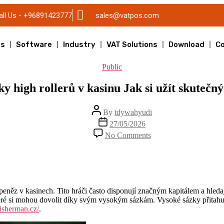
all Us - +96891423777
sales@vatpos.com
ts
Software
Industry
VAT Solutions
Download
Co
Public
ky high rollerů v kasinu Jak si užít skutečný
By
tdywahyudi
27/05/2026
No Comments
 peněz v kasinech. Tito hráči často disponují značným kapitálem a hledají
které si mohou dovolit díky svým vysokým sázkám. Vysoké sázky přitahují
efisherman.cz/
.