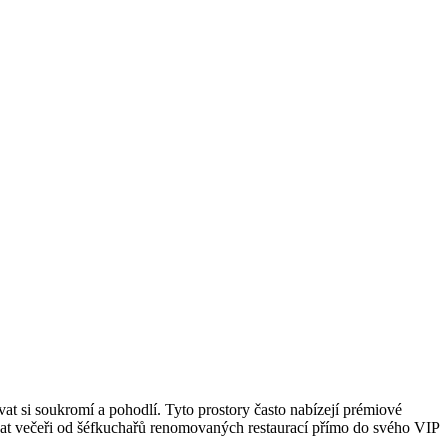
vat si soukromí a pohodlí. Tyto prostory často nabízejí prémiové
ednat večeři od šéfkuchařů renomovaných restaurací přímo do svého VIP