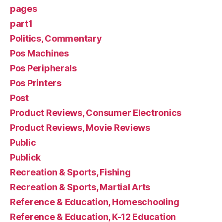
pages
part1
Politics, Commentary
Pos Machines
Pos Peripherals
Pos Printers
Post
Product Reviews, Consumer Electronics
Product Reviews, Movie Reviews
Public
Publick
Recreation & Sports, Fishing
Recreation & Sports, Martial Arts
Reference & Education, Homeschooling
Reference & Education, K-12 Education