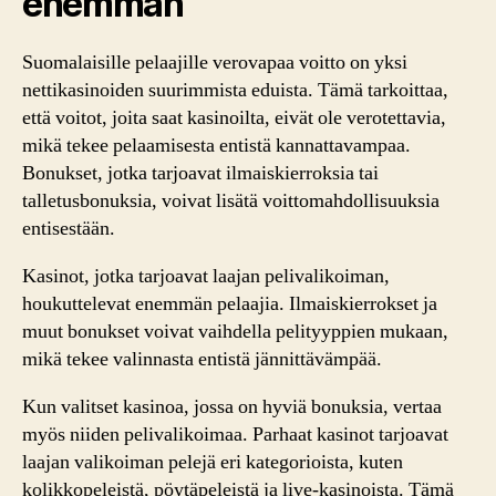
enemmän
Suomalaisille pelaajille verovapaa voitto on yksi
nettikasinoiden suurimmista eduista. Tämä tarkoittaa,
että voitot, joita saat kasinoilta, eivät ole verotettavia,
mikä tekee pelaamisesta entistä kannattavampaa.
Bonukset, jotka tarjoavat ilmaiskierroksia tai
talletusbonuksia, voivat lisätä voittomahdollisuuksia
entisestään.
Kasinot, jotka tarjoavat laajan pelivalikoiman,
houkuttelevat enemmän pelaajia. Ilmaiskierrokset ja
muut bonukset voivat vaihdella pelityyppien mukaan,
mikä tekee valinnasta entistä jännittävämpää.
Kun valitset kasinoa, jossa on hyviä bonuksia, vertaa
myös niiden pelivalikoimaa. Parhaat kasinot tarjoavat
laajan valikoiman pelejä eri kategorioista, kuten
kolikkopeleistä, pöytäpeleistä ja live-kasinoista. Tämä