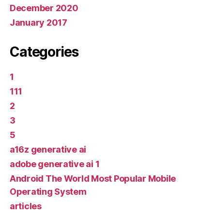
December 2020
January 2017
Categories
1
111
2
3
5
a16z generative ai
adobe generative ai 1
Android The World Most Popular Mobile
Operating System
articles