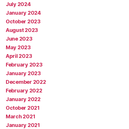
July 2024
January 2024
October 2023
August 2023
June 2023
May 2023
April 2023
February 2023
January 2023
December 2022
February 2022
January 2022
October 2021
March 2021
January 2021