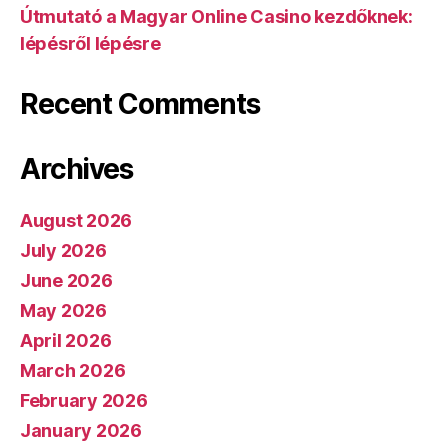
Útmutató a Magyar Online Casino kezdőknek:
lépésről lépésre
Recent Comments
Archives
August 2026
July 2026
June 2026
May 2026
April 2026
March 2026
February 2026
January 2026