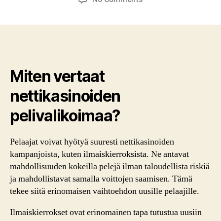
Miten vertaat
nettikasinoiden
pelivalikoimaa?
Pelaajat voivat hyötyä suuresti nettikasinoiden
kampanjoista, kuten ilmaiskierroksista. Ne antavat
mahdollisuuden kokeilla pelejä ilman taloudellista riskiä
ja mahdollistavat samalla voittojen saamisen. Tämä
tekee siitä erinomaisen vaihtoehdon uusille pelaajille.
Ilmaiskierrokset ovat erinomainen tapa tutustua uusiin