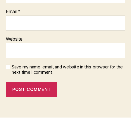
Email
*
Website
Save my name, email, and website in this browser for the
next time I comment.