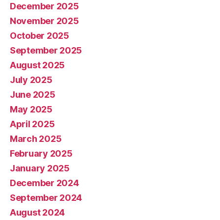
December 2025
November 2025
October 2025
September 2025
August 2025
July 2025
June 2025
May 2025
April 2025
March 2025
February 2025
January 2025
December 2024
September 2024
August 2024