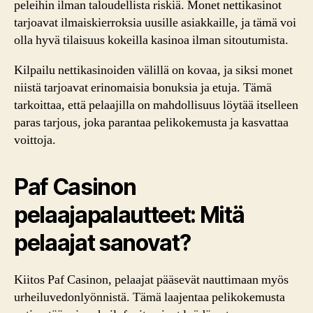
peleihin ilman taloudellista riskiä. Monet nettikasinot
tarjoavat ilmaiskierroksia uusille asiakkaille, ja tämä voi
olla hyvä tilaisuus kokeilla kasinoa ilman sitoutumista.
Kilpailu nettikasinoiden välillä on kovaa, ja siksi monet
niistä tarjoavat erinomaisia bonuksia ja etuja. Tämä
tarkoittaa, että pelaajilla on mahdollisuus löytää itselleen
paras tarjous, joka parantaa pelikokemusta ja kasvattaa
voittoja.
Paf Casinon
pelaajapalautteet: Mitä
pelaajat sanovat?
Kiitos Paf Casinon, pelaajat pääsevät nauttimaan myös
urheiluvedonlyönnistä. Tämä laajentaa pelikokemusta