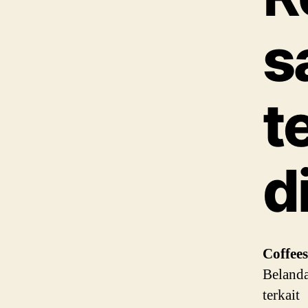
s
t
d
Coffee
Beland
terkait