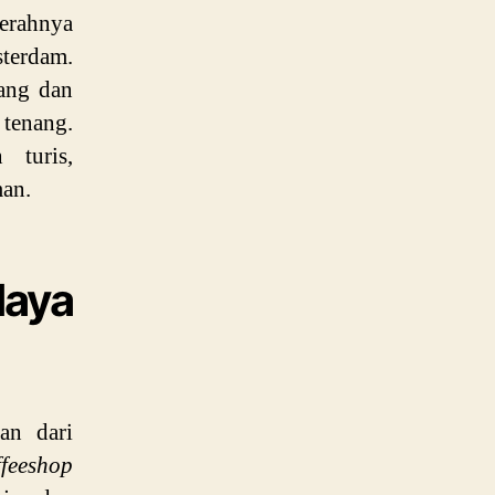
erahnya
terdam.
ang dan
 tenang.
 turis,
man.
aya
an dari
feeshop