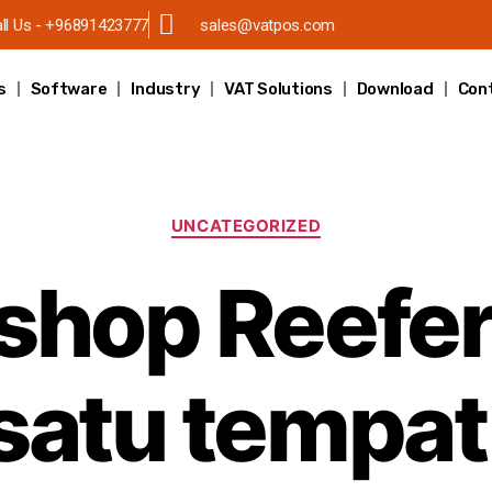
ll Us - +96891423777
sales@vatpos.com
s
Software
Industry
VAT Solutions
Download
Con
UNCATEGORIZED
shop Reefer
satu tempat