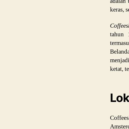
adalah 
keras, 
Coffee
tahun 
termas
Belanda
menjadi
ketat, t
Lok
Coffees
Amster