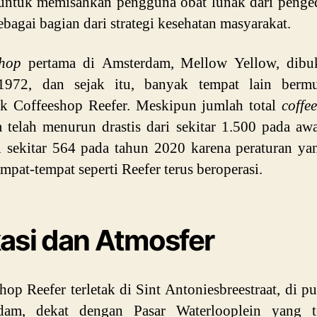
untuk memisahkan pengguna obat lunak dari penge
sebagai bagian dari strategi kesehatan masyarakat.
shop
pertama di Amsterdam, Mellow Yellow, dibu
1972, dan sejak itu, banyak tempat lain bermu
uk Coffeeshop Reefer. Meskipun jumlah total
coffe
 telah menurun drastis dari sekitar 1.500 pada aw
 sekitar 564 pada tahun 2020 karena peraturan ya
empat-tempat seperti Reefer terus beroperasi.
asi dan Atmosfer
hop Reefer terletak di Sint Antoniesbreestraat, di pu
dam, dekat dengan Pasar Waterlooplein yang te