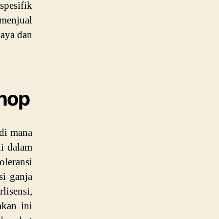
spesifik
menjual
daya dan
shop
 di mana
di dalam
leransi
si ganja
lisensi,
akan ini