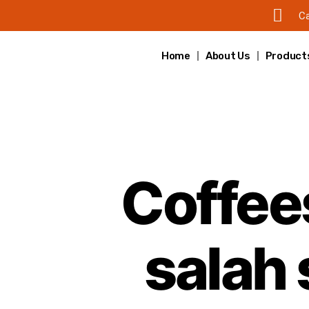
Ca
Home
About Us
Product
Coffee
salah 