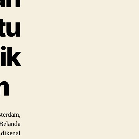
tu
ik
m
sterdam,
Belanda
 dikenal