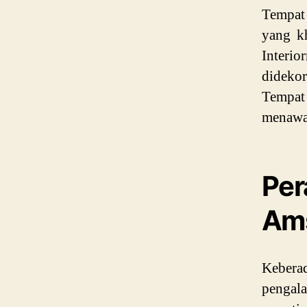
Tempat
yang k
Interi
didekor
Tempat
menawar
Pe
Am
Keber
pengal