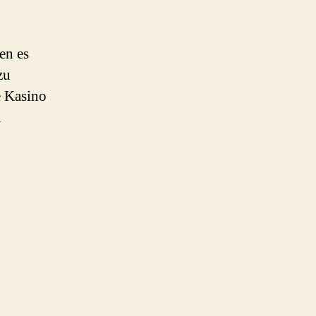
en es
zu
e Kasino
m