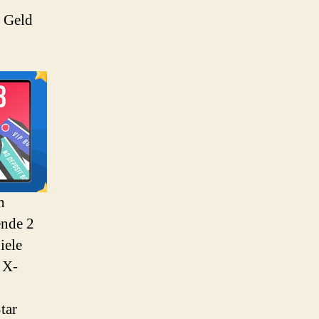
g Geld
n
ende 2
iele
 X-
tar