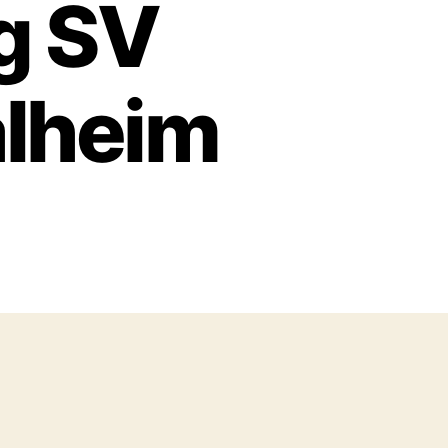
g SV
lheim