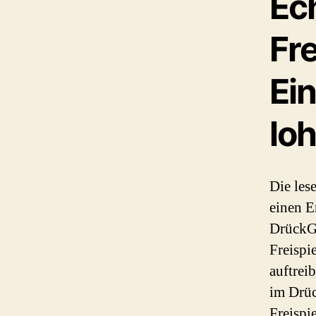
Ech
Fr
Ei
lo
Die les
einen E
DrückGl
Freispi
auftrei
im Drüc
Freispi