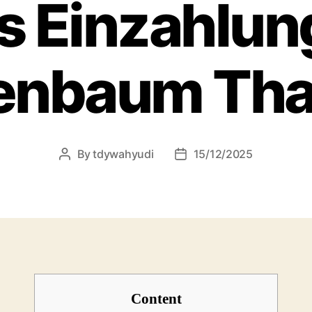
ts Einzahlun
enbaum Tha
By
tdywahyudi
15/12/2025
Content