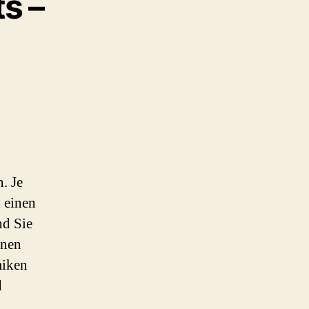
s –
. Je
 einen
nd Sie
onen
miken
d