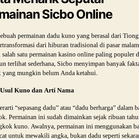
mainan Sicbo Online
sebuah permainan dadu kuno yang berasal dari Tion
ertransformasi dari hiburan tradisional di pasar malam
 salah satu permainan kasino online paling populer d
n terlihat sederhana, Sicbo menyimpan banyak fakt
k yang mungkin belum Anda ketahui.
l Usul Kuno dan Arti Nama
erarti “sepasang dadu” atau “dadu berharga” dalam b
k. Permainan ini sudah dimainkan sejak ribuan tahu
gkok kuno. Awalnya, permainan ini menggunakan ba
cat untuk mewakili angka, bukan dadu seperti sekara