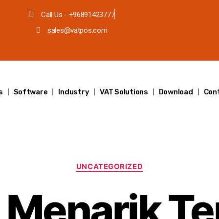
Call Us - +96891423777
sales@vatpos.com
s
Software
Industry
VAT Solutions
Download
Con
UNCATEGORIZED
 Menarik T