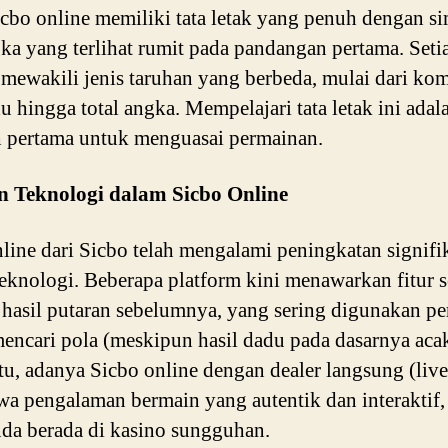
cbo online memiliki tata letak yang penuh dengan s
ka yang terlihat rumit pada pandangan pertama. Seti
 mewakili jenis taruhan yang berbeda, mulai dari ko
u hingga total angka. Mempelajari tata letak ini adal
 pertama untuk menguasai permainan.
an Teknologi dalam Sicbo Online
nline dari Sicbo telah mengalami peningkatan signifi
teknologi. Beberapa platform kini menawarkan fitur s
 hasil putaran sebelumnya, yang sering digunakan p
encari pola (meskipun hasil dadu pada dasarnya acak
itu, adanya Sicbo online dengan dealer langsung (live
 pengalaman bermain yang autentik dan interaktif, 
da berada di kasino sungguhan.