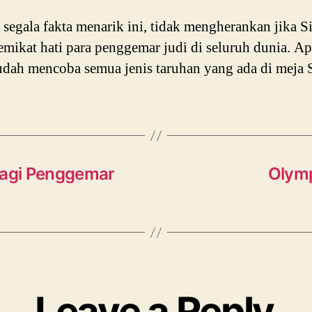
segala fakta menarik ini, tidak mengherankan jika S
emikat hati para penggemar judi di seluruh dunia. A
dah mencoba semua jenis taruhan yang ada di meja 
agi Penggemar
Olymp
Leave a Reply