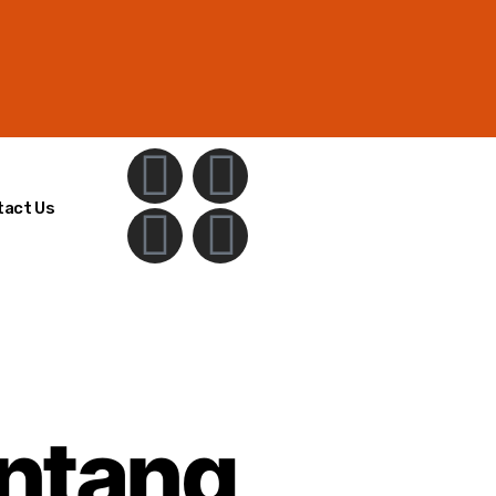
tact Us
entang