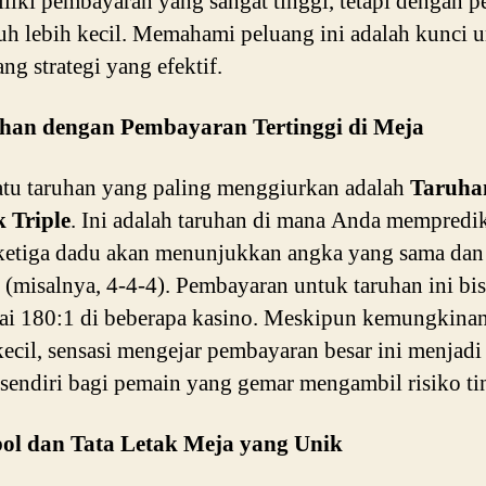
liki pembayaran yang sangat tinggi, tetapi dengan p
uh lebih kecil. Memahami peluang ini adalah kunci 
ng strategi yang efektif.
uhan dengan Pembayaran Tertinggi di Meja
atu taruhan yang paling menggiurkan adalah
Taruha
k Triple
. Ini adalah taruhan di mana Anda mempredi
ketiga dadu akan menunjukkan angka yang sama dan
k (misalnya, 4-4-4). Pembayaran untuk taruhan ini bi
ai 180:1 di beberapa kasino. Meskipun kemungkina
kecil, sensasi mengejar pembayaran besar ini menjadi
ersendiri bagi pemain yang gemar mengambil risiko ti
bol dan Tata Letak Meja yang Unik