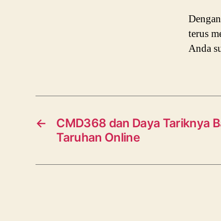
Dengan 
terus m
Anda su
←
CMD368 dan Daya Tariknya B
Taruhan Online