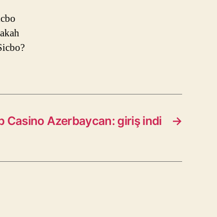
icbo
pakah
Sicbo?
 Casino Azerbaycan: giriş indi
→