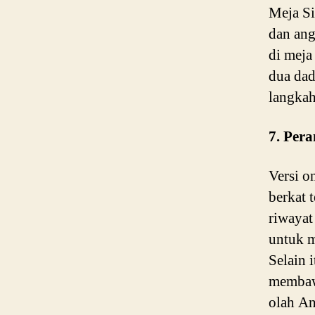
Meja Si
dan ang
di meja
dua dad
langkah
7. Per
Versi o
berkat 
riwayat
untuk m
Selain 
membawa
olah An