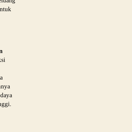
eluang
untuk
n
ksi
sa
nnya
 daya
nggi.