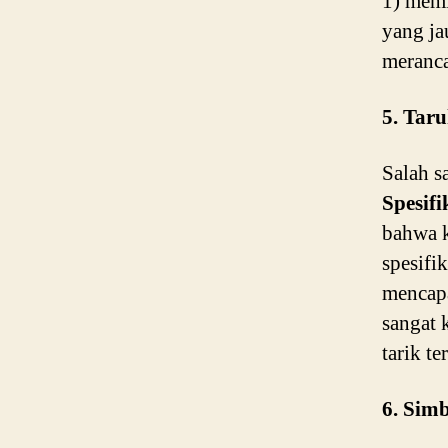
1) memi
yang ja
meranca
5. Tar
Salah s
Spesifi
bahwa 
spesifi
mencap
sangat 
tarik t
6. Sim