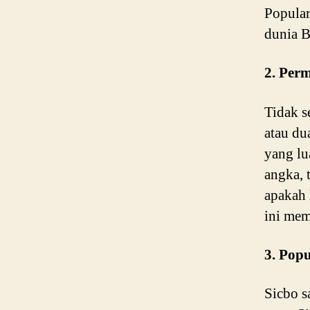
Popular
dunia B
2. Per
Tidak s
atau du
yang lu
angka, 
apakah 
ini mem
3. Pop
Sicbo s