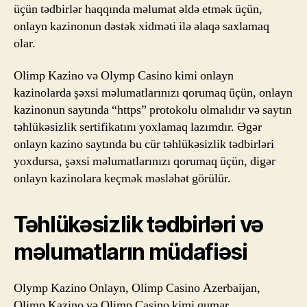
üçün tədbirlər haqqında məlumat əldə etmək üçün,
onlayn kazinonun dəstək xidməti ilə əlaqə saxlamaq
olar.
Olimp Kazino və Olymp Casino kimi onlayn
kazinolarda şəxsi məlumatlarınızı qorumaq üçün, onlayn
kazinonun saytında “https” protokolu olmalıdır və saytın
təhlükəsizlik sertifikatını yoxlamaq lazımdır. Əgər
onlayn kazino saytında bu cür təhlükəsizlik tədbirləri
yoxdursa, şəxsi məlumatlarınızı qorumaq üçün, digər
onlayn kazinolara keçmək məsləhət görülür.
Təhlükəsizlik tədbirləri və
məlumatların müdafiəsi
Olymp Kazino Onlayn, Olimp Casino Azerbaijan,
Olimp Kazino və Olimp Casino kimi qumar