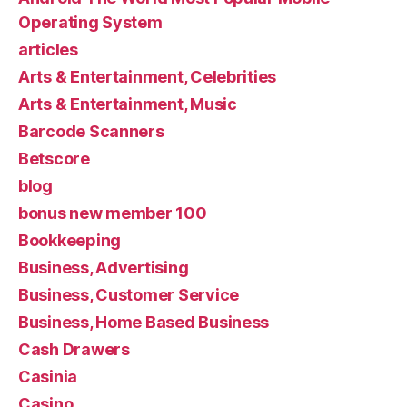
Operating System
articles
Arts & Entertainment, Celebrities
Arts & Entertainment, Music
Barcode Scanners
Betscore
blog
bonus new member 100
Bookkeeping
Business, Advertising
Business, Customer Service
Business, Home Based Business
Cash Drawers
Casinia
Casino