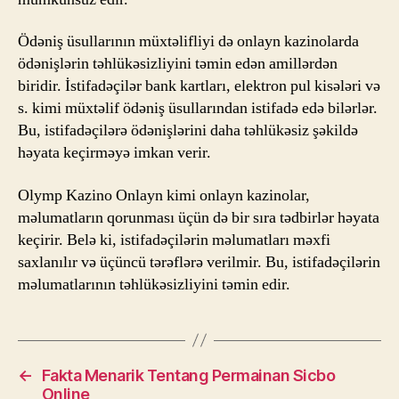
Ödəniş üsullarının müxtəlifliyi də onlayn kazinolarda
ödənişlərin təhlükəsizliyini təmin edən amillərdən
biridir. İstifadəçilər bank kartları, elektron pul kisələri və
s. kimi müxtəlif ödəniş üsullarından istifadə edə bilərlər.
Bu, istifadəçilərə ödənişlərini daha təhlükəsiz şəkildə
həyata keçirməyə imkan verir.
Olymp Kazino Onlayn kimi onlayn kazinolar,
məlumatların qorunması üçün də bir sıra tədbirlər həyata
keçirir. Belə ki, istifadəçilərin məlumatları məxfi
saxlanılır və üçüncü tərəflərə verilmir. Bu, istifadəçilərin
məlumatlarının təhlükəsizliyini təmin edir.
←
Fakta Menarik Tentang Permainan Sicbo
Online