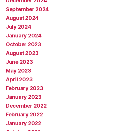
December 2024
September 2024
August 2024
July 2024
January 2024
October 2023
August 2023
June 2023
May 2023
April 2023
February 2023
January 2023
December 2022
February 2022
January 2022