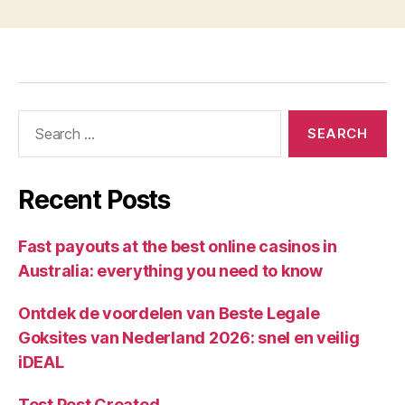
Recent Posts
Fast payouts at the best online casinos in
Australia: everything you need to know
Ontdek de voordelen van Beste Legale
Goksites van Nederland 2026: snel en veilig
iDEAL
Test Post Created