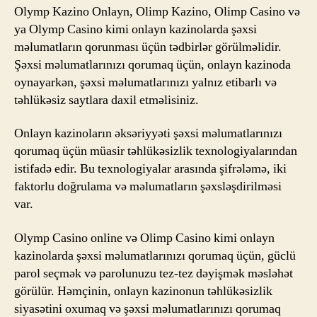
Olymp Kazino Onlayn, Olimp Kazino, Olimp Casino və
ya Olymp Casino kimi onlayn kazinolarda şəxsi
məlumatların qorunması üçün tədbirlər görülməlidir.
Şəxsi məlumatlarınızı qorumaq üçün, onlayn kazinoda
oynayarkən, şəxsi məlumatlarınızı yalnız etibarlı və
təhlükəsiz saytlara daxil etməlisiniz.
Onlayn kazinoların əksəriyyəti şəxsi məlumatlarınızı
qorumaq üçün müasir təhlükəsizlik texnologiyalarından
istifadə edir. Bu texnologiyalar arasında şifrələmə, iki
faktorlu doğrulama və məlumatların şəxsləşdirilməsi
var.
Olymp Casino online və Olimp Casino kimi onlayn
kazinolarda şəxsi məlumatlarınızı qorumaq üçün, güclü
parol seçmək və parolunuzu tez-tez dəyişmək məsləhət
görülür. Həmçinin, onlayn kazinonun təhlükəsizlik
siyasətini oxumaq və şəxsi məlumatlarınızı qorumaq