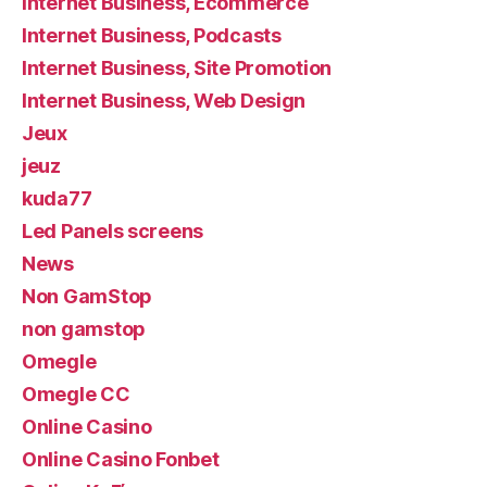
Internet Business, Ecommerce
Internet Business, Podcasts
Internet Business, Site Promotion
Internet Business, Web Design
Jeux
jeuz
kuda77
Led Panels screens
News
Non GamStop
non gamstop
Omegle
Omegle CC
Online Casino
Online Casino Fonbet