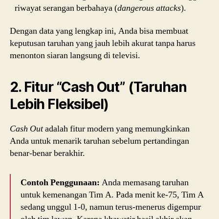
riwayat serangan berbahaya (
dangerous attacks
).
Dengan data yang lengkap ini, Anda bisa membuat
keputusan taruhan yang jauh lebih akurat tanpa harus
menonton siaran langsung di televisi.
2. Fitur “Cash Out” (Taruhan
Lebih Fleksibel)
Cash Out
adalah fitur modern yang memungkinkan
Anda untuk menarik taruhan sebelum pertandingan
benar-benar berakhir.
Contoh Penggunaan:
Anda memasang taruhan
untuk kemenangan Tim A. Pada menit ke-75, Tim A
sedang unggul 1-0, namun terus-menerus digempur