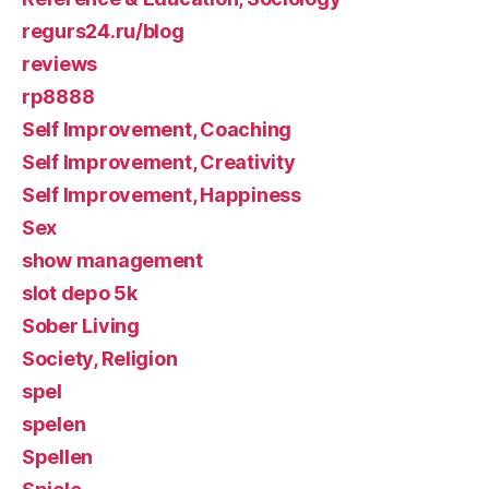
regurs24.ru/blog
reviews
rp8888
Self Improvement, Coaching
Self Improvement, Creativity
Self Improvement, Happiness
Sex
show management
slot depo 5k
Sober Living
Society, Religion
spel
spelen
Spellen