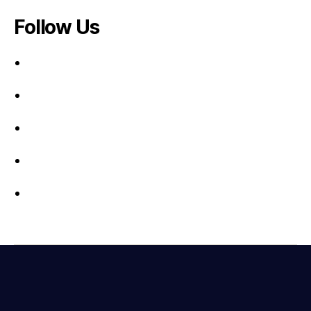
Follow Us