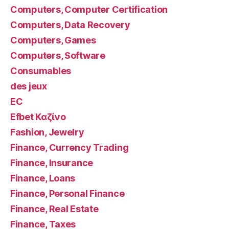
Computers, Computer Certification
Computers, Data Recovery
Computers, Games
Computers, Software
Consumables
des jeux
EC
Efbet Καζίνο
Fashion, Jewelry
Finance, Currency Trading
Finance, Insurance
Finance, Loans
Finance, Personal Finance
Finance, Real Estate
Finance, Taxes