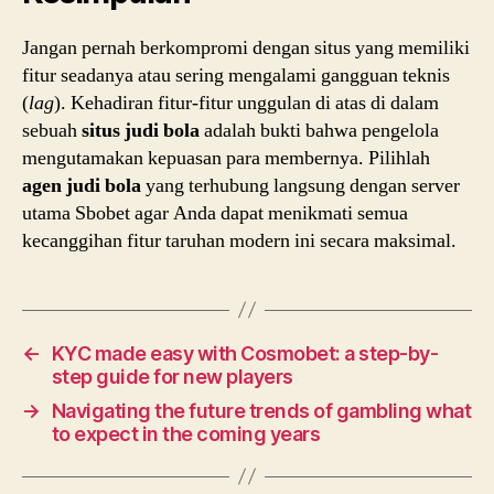
Jangan pernah berkompromi dengan situs yang memiliki
fitur seadanya atau sering mengalami gangguan teknis
(
lag
). Kehadiran fitur-fitur unggulan di atas di dalam
sebuah
situs judi bola
adalah bukti bahwa pengelola
mengutamakan kepuasan para membernya. Pilihlah
agen judi bola
yang terhubung langsung dengan server
utama Sbobet agar Anda dapat menikmati semua
kecanggihan fitur taruhan modern ini secara maksimal.
←
KYC made easy with Cosmobet: a step-by-
step guide for new players
→
Navigating the future trends of gambling what
to expect in the coming years