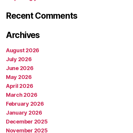
Recent Comments
Archives
August 2026
July 2026
June 2026
May 2026
April 2026
March 2026
February 2026
January 2026
December 2025
November 2025