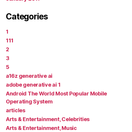
Categories
1
111
2
3
5
a16z generative ai
adobe generative ai 1
Android The World Most Popular Mobile
Operating System
articles
Arts & Entertainment, Celebrities
Arts & Entertainment, Music