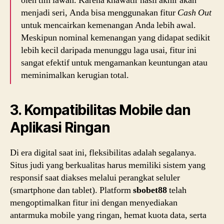
oleh tim lawan. Karena khawatir hasil akhir akan
menjadi seri, Anda bisa menggunakan fitur
Cash Out
untuk mencairkan kemenangan Anda lebih awal.
Meskipun nominal kemenangan yang didapat sedikit
lebih kecil daripada menunggu laga usai, fitur ini
sangat efektif untuk mengamankan keuntungan atau
meminimalkan kerugian total.
3. Kompatibilitas Mobile dan
Aplikasi Ringan
Di era digital saat ini, fleksibilitas adalah segalanya.
Situs judi yang berkualitas harus memiliki sistem yang
responsif saat diakses melalui perangkat seluler
(smartphone dan tablet). Platform
sbobet88
telah
mengoptimalkan fitur ini dengan menyediakan
antarmuka mobile yang ringan, hemat kuota data, serta