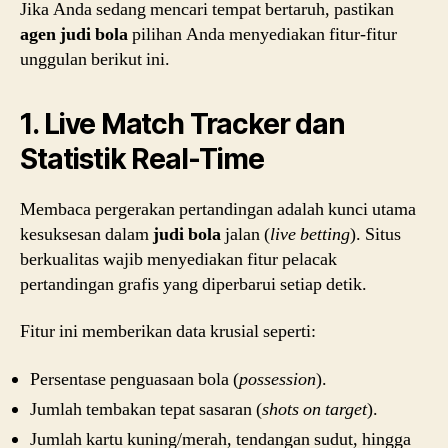
Jika Anda sedang mencari tempat bertaruh, pastikan
agen judi bola
pilihan Anda menyediakan fitur-fitur
unggulan berikut ini.
1. Live Match Tracker dan
Statistik Real-Time
Membaca pergerakan pertandingan adalah kunci utama
kesuksesan dalam
judi bola
jalan (
live betting
). Situs
berkualitas wajib menyediakan fitur pelacak
pertandingan grafis yang diperbarui setiap detik.
Fitur ini memberikan data krusial seperti:
Persentase penguasaan bola (
possession
).
Jumlah tembakan tepat sasaran (
shots on target
).
Jumlah kartu kuning/merah, tendangan sudut, hingga