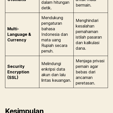
dalam hitungan
bermain.
detik.
Mendukung
Menghindari
pengaturan
kesalahan
Multi-
bahasa
pemahaman
Language &
Indonesia dan
istilah pasaran
Currency
mata uang
dan kalkulasi
Rupiah secara
dana.
penuh.
Menjaga privasi
Melindungi
Security
pemain agar
enkripsi data
Encryption
bebas dari
akun dan lalu
(SSL)
ancaman
lintas keuangan.
peretasan.
Kesimpulan