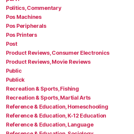
Politics, Commentary
Pos Machines
Pos Peripherals
Pos Printers
Post
Product Reviews, Consumer Electronics
Product Reviews, Movie Reviews
Public
Publick
Recreation & Sports, Fishing
Recreation & Sports, Martial Arts
Reference & Education, Homeschooling
Reference & Education, K-12 Education
Reference & Education, Language
Reference & Education, Sociology