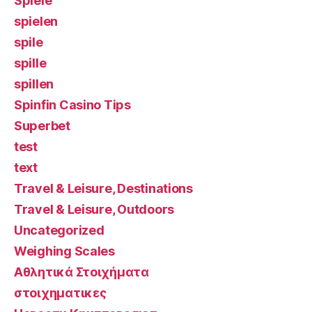
Spiele
spielen
spile
spille
spillen
Spinfin Casino Tips
Superbet
test
text
Travel & Leisure, Destinations
Travel & Leisure, Outdoors
Uncategorized
Weighing Scales
Αθλητικά Στοιχήματα
στοιχηματικες