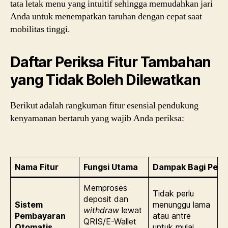
tata letak menu yang intuitif sehingga memudahkan jari
Anda untuk menempatkan taruhan dengan cepat saat
mobilitas tinggi.
Daftar Periksa Fitur Tambahan
yang Tidak Boleh Dilewatkan
Berikut adalah rangkuman fitur esensial pendukung
kenyamanan bertaruh yang wajib Anda periksa:
Nama Fitur
Fungsi Utama
Dampak Bagi Pema
Memproses
Tidak perlu
deposit dan
Sistem
menunggu lama
withdraw
lewat
Pembayaran
atau antre
QRIS/E-Wallet
Otomatis
untuk mulai