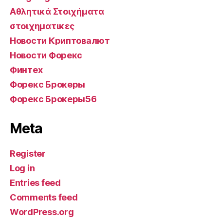
Αθλητικά Στοιχήματα
στοιχηματικες
Новости Криптовалют
Новости Форекс
Финтех
Форекс Брокеры
Форекс Брокеры56
Meta
Register
Log in
Entries feed
Comments feed
WordPress.org