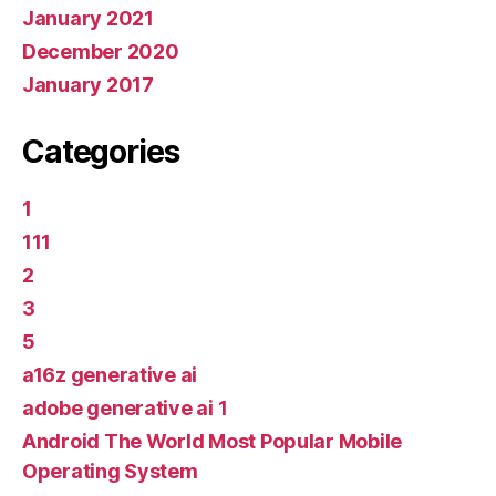
January 2021
December 2020
January 2017
Categories
1
111
2
3
5
a16z generative ai
adobe generative ai 1
Android The World Most Popular Mobile
Operating System