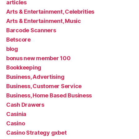
articles
Arts & Entertainment, Celebrities
Arts & Entertainment, Music
Barcode Scanners
Betscore
blog
bonus new member 100
Bookkeeping
Business, Advertising
Business, Customer Service
Business, Home Based Business
Cash Drawers
Casinia
Casino
Casino Strategy gxbet