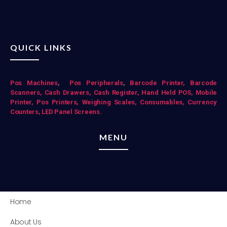
QUICK LINKS
Pos Mac
hines
,
Pos Peripherals
,
Barcode Printer,
Barcode
Scanners,
Cash Drawers,
Cash Register,
Hand Held POS,
Mobile
Printer,
Pos Printers,
Weighing Scales,
Consumables,
Currency
Counters,
LED Panel Screens.
MENU
Home
About Us