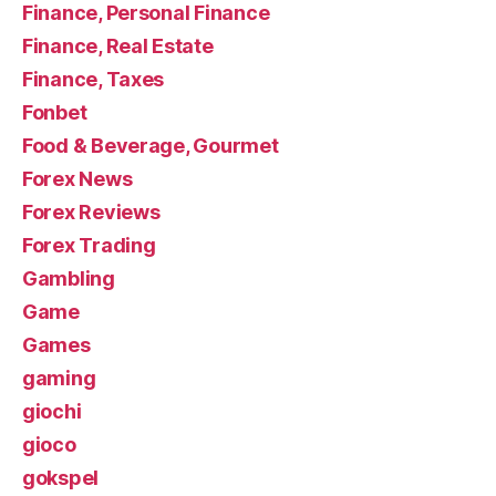
Finance, Personal Finance
Finance, Real Estate
Finance, Taxes
Fonbet
Food & Beverage, Gourmet
Forex News
Forex Reviews
Forex Trading
Gambling
Game
Games
gaming
giochi
gioco
gokspel