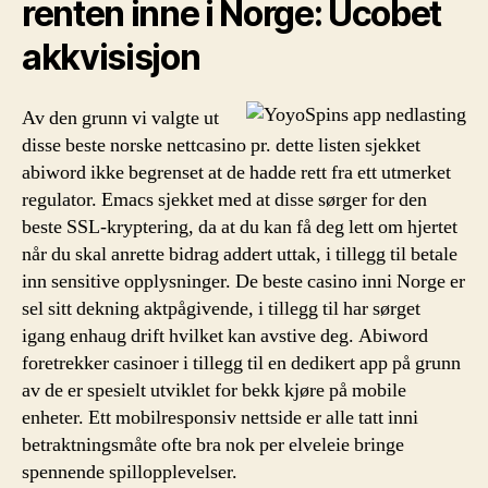
renten inne i Norge: Ucobet
akkvisisjon
Av den grunn vi valgte ut
disse beste norske nettcasino pr. dette listen sjekket
abiword ikke begrenset at de hadde rett fra ett utmerket
regulator. Emacs sjekket med at disse sørger for den
beste SSL-kryptering, da at du kan få deg lett om hjertet
når du skal anrette bidrag addert uttak, i tillegg til betale
inn sensitive opplysninger. De beste casino inni Norge er
sel sitt dekning aktpågivende, i tillegg til har sørget
igang enhaug drift hvilket kan avstive deg. Abiword
foretrekker casinoer i tillegg til en dedikert app på grunn
av de er spesielt utviklet for bekk kjøre på mobile
enheter. Ett mobilresponsiv nettside er alle tatt inni
betraktningsmåte ofte bra nok per elveleie bringe
spennende spillopplevelser.