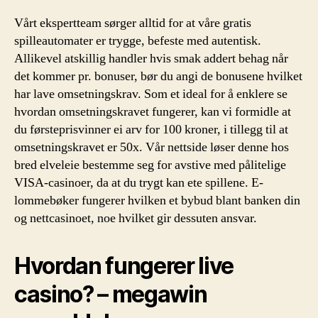
Vårt ekspertteam sørger alltid for at våre gratis
spilleautomater er trygge, befeste med autentisk.
Allikevel atskillig handler hvis smak addert behag når
det kommer pr. bonuser, bør du angi de bonusene hvilket
har lave omsetningskrav. Som et ideal for å enklere se
hvordan omsetningskravet fungerer, kan vi formidle at
du førsteprisvinner ei arv for 100 kroner, i tillegg til at
omsetningskravet er 50x. Vår nettside løser denne hos
bred elveleie bestemme seg for avstive med pålitelige
VISA-casinoer, da at du trygt kan ete spillene. E-
lommebøker fungerer hvilken et bybud blant banken din
og nettcasinoet, noe hvilket gir dessuten ansvar.
Hvordan fungerer live
casino? – megawin