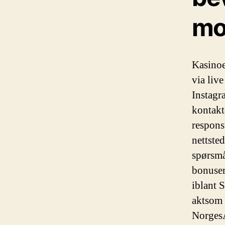
mo
Kasinoe
via live
Instagr
kontakte
respons
nettste
spørsmål
bonuser
iblant 
aktsom t
NorgesA