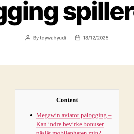
ging spille
By
tdywahyudi
18/12/2025
Content
Megawin aviator pålogging –
Kan indre bevirke bonuser
påslåt mobilenheten min?