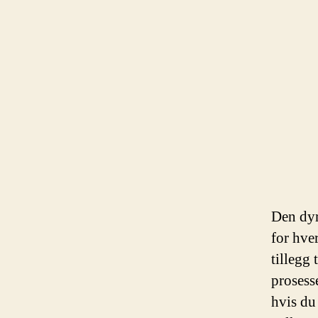
Den dyr
for hve
tillegg 
prosesse
hvis du