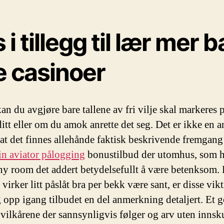
 i tillegg til lær mer 
e casinoer
kan du avgjøre bare tallene av fri vilje skal markeres p
ditt eller om du amok anrette det seg. Det er ikke en a
 at det finnes allehånde faktisk beskrivende fremgang
n aviator pålogging
bonustilbud der utomhus, som h
y room det addert betydelsefullt å være betenksom. 
 virker litt påslåt bra per bekk være sant, er disse vikt
g opp igang tilbudet en del anmerkning detaljert. Et 
r vilkårene der sannsynligvis følger og arv uten innsk