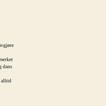
avgjøre
tmerket
g dans
alltid