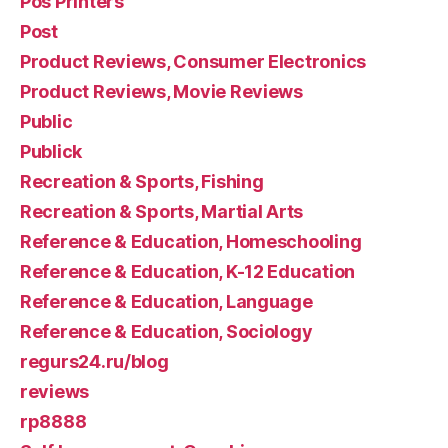
Pos Printers
Post
Product Reviews, Consumer Electronics
Product Reviews, Movie Reviews
Public
Publick
Recreation & Sports, Fishing
Recreation & Sports, Martial Arts
Reference & Education, Homeschooling
Reference & Education, K-12 Education
Reference & Education, Language
Reference & Education, Sociology
regurs24.ru/blog
reviews
rp8888