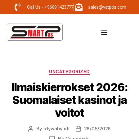
Call Us - +96891423777
sales@vatpos.com
UNCATEGORIZED
Ilmaiskierrokset 2026:
Suomalaiset kasinot ja
voitot
By
tdywahyudi
26/05/2026
No Comments