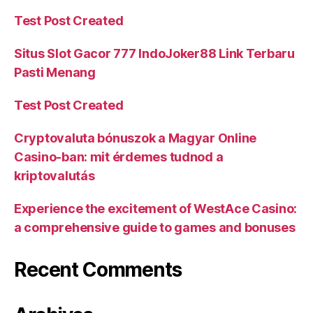
Test Post Created
Situs Slot Gacor 777 IndoJoker88 Link Terbaru
Pasti Menang
Test Post Created
Cryptovaluta bónuszok a Magyar Online
Casino-ban: mit érdemes tudnod a
kriptovalutás
Experience the excitement of WestAce Casino:
a comprehensive guide to games and bonuses
Recent Comments