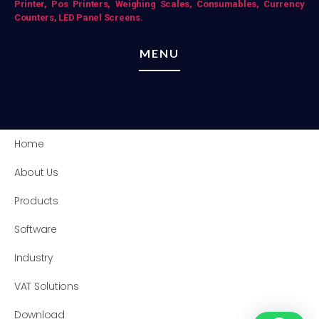
Printer,
Pos Printers,
Weighing Scales,
Consumables,
Currency
Counters,
LED Panel Screens.
MENU
Home
About Us
Products
Software
Industry
VAT Solutions
Download