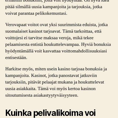
erilaisiin bonuksiin, joita voit hyödyntää. On hyvä idea
pitää silmällä uusia kampanjoita ja tarjouksia, jotka
voivat parantaa pelikokemustasi.
Verovapaat voitot ovat yksi suurimmista eduista, jotka
suomalaiset kasinot tarjoavat. Tämä tarkoittaa, että
voittojesi ei tarvitse maksaa veroja, mikä tekee
pelaamisesta entistä houkuttelevampaa. Hyviä bonuksia
hyödyntämällä voit kasvattaa voittomahdollisuuksiasi
entisestään.
Harkitse myös, miten usein kasino tarjoaa bonuksia ja
kampanjoita. Kasinot, jotka panostavat jatkuviin
tarjouksiin, pitävät pelaajat mukana ja houkuttelevat
uusia asiakkaita. Tämä voi myös kertoa kasinon
sitoutumisesta asiakastyytyväisyyteen.
Kuinka pelivalikoima voi