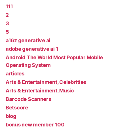
111
2
3
5
a16z generative ai
adobe generative ai 1
Android The World Most Popular Mobile
Operating System
articles
Arts & Entertainment, Celebrities
Arts & Entertainment, Music
Barcode Scanners
Betscore
blog
bonus new member 100