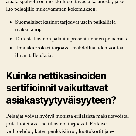
asiakaspalvelu on merkki luotettavasta kasinosta, ja se
luo pelaajille mukavamman kokemuksen.
Suomalaiset kasinot tarjoavat usein paikallisia
maksutapoja.
Tarkista kasinon palautusprosentti ennen pelaamista.
Ilmaiskierrokset tarjoavat mahdollisuuden voittaa
ilman talletuksia.
Kuinka nettikasinoiden
sertifioinnit vaikuttavat
asiakastyytyväisyyteen?
Pelaajat voivat hyötyä monista erilaisista maksutavoista,
joita luotettavat nettikasinot tarjoavat. Erilaiset
vaihtoehdot, kuten pankkisiirrot, luottokortit ja e-