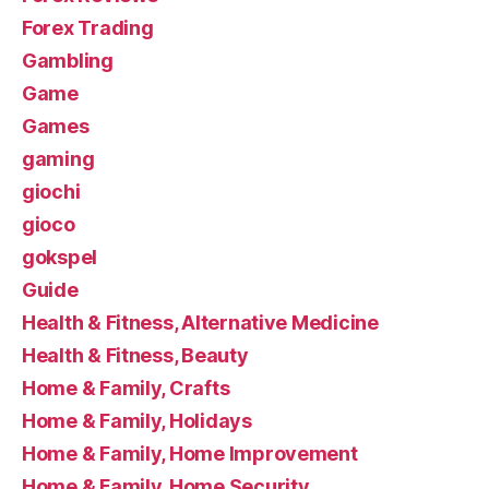
Forex Trading
Gambling
Game
Games
gaming
giochi
gioco
gokspel
Guide
Health & Fitness, Alternative Medicine
Health & Fitness, Beauty
Home & Family, Crafts
Home & Family, Holidays
Home & Family, Home Improvement
Home & Family, Home Security