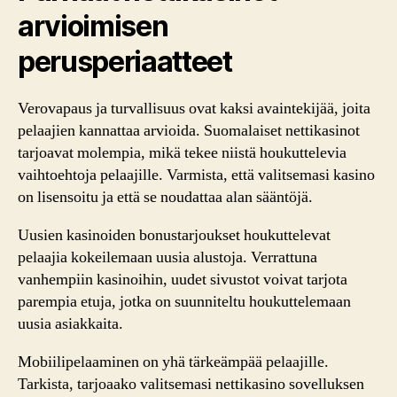
arvioimisen
perusperiaatteet
Verovapaus ja turvallisuus ovat kaksi avaintekijää, joita
pelaajien kannattaa arvioida. Suomalaiset nettikasinot
tarjoavat molempia, mikä tekee niistä houkuttelevia
vaihtoehtoja pelaajille. Varmista, että valitsemasi kasino
on lisensoitu ja että se noudattaa alan sääntöjä.
Uusien kasinoiden bonustarjoukset houkuttelevat
pelaajia kokeilemaan uusia alustoja. Verrattuna
vanhempiin kasinoihin, uudet sivustot voivat tarjota
parempia etuja, jotka on suunniteltu houkuttelemaan
uusia asiakkaita.
Mobiilipelaaminen on yhä tärkeämpää pelaajille.
Tarkista, tarjoaako valitsemasi nettikasino sovelluksen