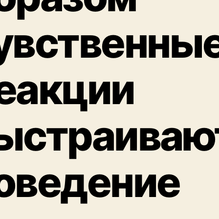
увственны
еакции
ыстраиваю
оведение