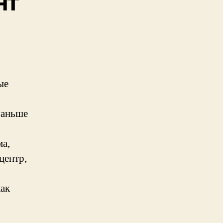
нт
ые
раньше
ма,
центр,
как