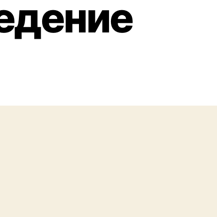
едение