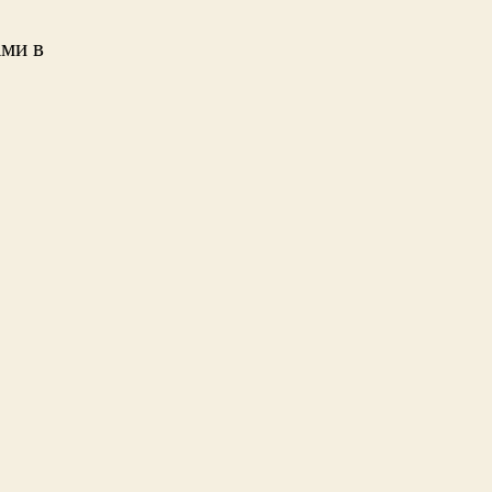
ами в