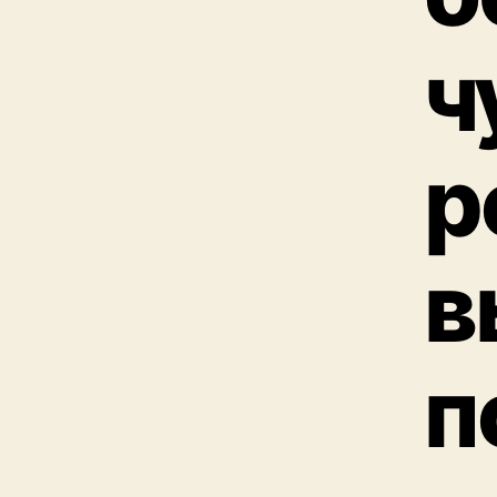
ч
р
в
п