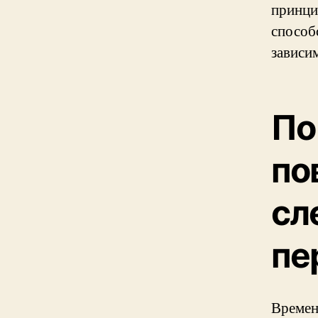
принци
способ
зависи
По
по
сл
пе
Времен