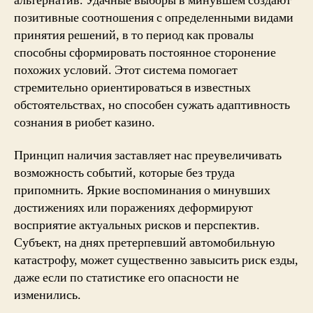
альтернатив. Удачные выборы в минувшем создают
позитивные соотношения с определенными видами
принятия решений, в то период как провалы
способны сформировать постоянное сторонение
похожих условий. Этот система помогает
стремительно ориентироваться в известных
обстоятельствах, но способен сужать адаптивность
сознания в риобет казино.
Принцип наличия заставляет нас преувеличивать
возможность событий, которые без труда
припомнить. Яркие воспоминания о минувших
достижениях или поражениях деформируют
восприятие актуальных рисков и перспектив.
Субъект, на днях претерпевший автомобильную
катастрофу, может существенно завысить риск езды,
даже если по статистике его опасности не
изменились.