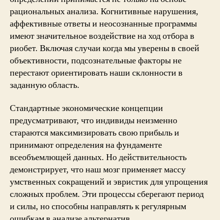
рациональных анализа. Когнитивные нарушения,
аффективные ответы и неосознанные программы
имеют значительное воздействие на ход отбора в
риобет. Включая случаи когда мы уверены в своей
объективности, подсознательные факторы не
перестают ориентировать наши склонности в
заданную область.
Стандартные экономические концепции
предусматривают, что индивиды неизменно
стараются максимизировать свою прибыль и
принимают определения на фундаменте
всеобъемлющей данных. Но действительность
демонстрирует, что наш мозг применяет массу
умственных сокращений и эвристик для упрощения
сложных проблем. Эти процессы сберегают период
и силы, но способны направлять к регулярным
ошибкам в анализе альтернатив.