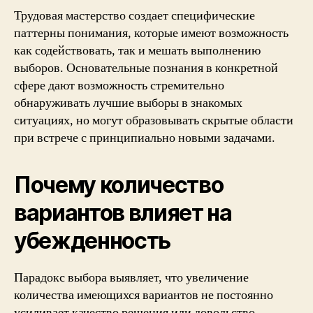
Трудовая мастерство создает специфические
паттерны понимания, которые имеют возможность
как содействовать, так и мешать выполнению
выборов. Основательные познания в конкретной
сфере дают возможность стремительно
обнаруживать лучшие выборы в знакомых
ситуациях, но могут образовывать скрытые области
при встрече с принципиально новыми задачами.
Почему количество
вариантов влияет на
убежденность
Парадокс выбора выявляет, что увеличение
количества имеющихся вариантов не постоянно
усиливает качество решения или довольство