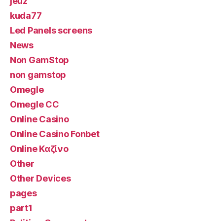
jeuz
kuda77
Led Panels screens
News
Non GamStop
non gamstop
Omegle
Omegle CC
Online Casino
Online Casino Fonbet
Online Καζίνο
Other
Other Devices
pages
part1