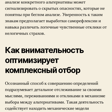
анализе конкретного альтернативы может
сигнализировать о скрытых опасностях, которые не
понятны при беглом анализе. Уверенность к таким
знакам предполагает выработки саморефлексии и
навыка различать логичные чувственные отклики от
нелогичных страхов.
Как внимательность
оптимизирует
комплексный отбор
Осознанный способ к совершению определений
подразумевает детальное отслеживание за своими
мыслями, переживаниями и откликами в механизме
выбора между альтернативами. Такая деятельность
содействует находить механические модели