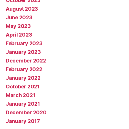
October 2023
August 2023
June 2023
May 2023
April 2023
February 2023
January 2023
December 2022
February 2022
January 2022
October 2021
March 2021
January 2021
December 2020
January 2017