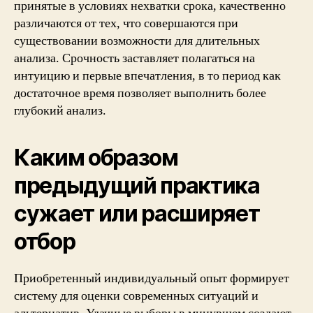
принятые в условиях нехватки срока, качественно
различаются от тех, что совершаются при
существовании возможности для длительных
анализа. Срочность заставляет полагаться на
интуицию и первые впечатления, в то период как
достаточное время позволяет выполнить более
глубокий анализ.
Каким образом
предыдущий практика
сужает или расширяет
отбор
Приобретенный индивидуальный опыт формирует
систему для оценки современных ситуаций и