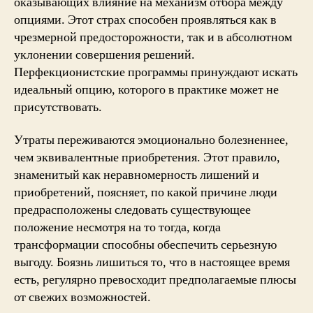
оказывающих влияние на механизм отбора между
опциями. Этот страх способен проявляться как в
чрезмерной предосторожности, так и в абсолютном
уклонении совершения решений.
Перфекционистские программы принуждают искать
идеальный опцию, которого в практике может не
присутствовать.
Утраты переживаются эмоционально болезненнее,
чем эквивалентные приобретения. Этот правило,
знаменитый как неравномерность лишений и
приобретений, поясняет, по какой причине люди
предрасположены следовать существующее
положение несмотря на то тогда, когда
трансформации способны обеспечить серьезную
выгоду. Боязнь лишиться то, что в настоящее время
есть, регулярно превосходит предполагаемые плюсы
от свежих возможностей.