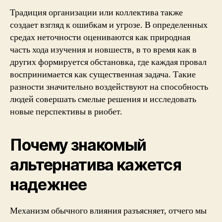
Традиция организации или коллектива также
создает взгляд к ошибкам и угрозе. В определенных
средах неточности оцениваются как природная
часть хода изучения и новшеств, в то время как в
других формируется обстановка, где каждая провал
воспринимается как существенная задача. Такие
разности значительно воздействуют на способность
людей совершать смелые решения и исследовать
новые перспективы в риобет.
Почему знакомый
альтернатива кажется
надежнее
Механизм обычного влияния разъясняет, отчего мы