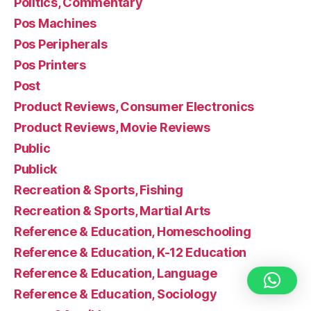
Politics, Commentary
Pos Machines
Pos Peripherals
Pos Printers
Post
Product Reviews, Consumer Electronics
Product Reviews, Movie Reviews
Public
Publick
Recreation & Sports, Fishing
Recreation & Sports, Martial Arts
Reference & Education, Homeschooling
Reference & Education, K-12 Education
Reference & Education, Language
Reference & Education, Sociology