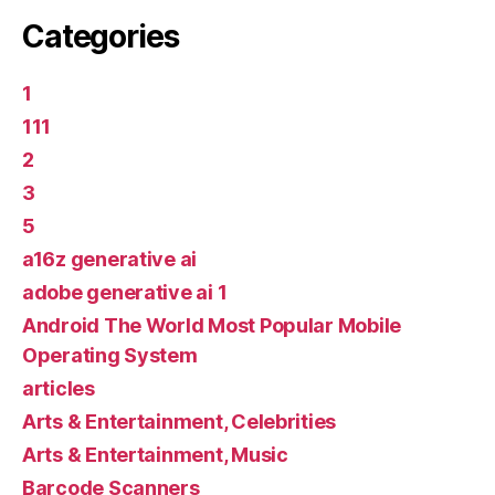
Categories
1
111
2
3
5
a16z generative ai
adobe generative ai 1
Android The World Most Popular Mobile
Operating System
articles
Arts & Entertainment, Celebrities
Arts & Entertainment, Music
Barcode Scanners