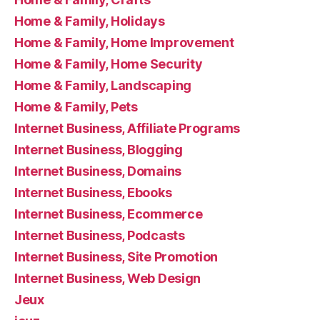
Home & Family, Holidays
Home & Family, Home Improvement
Home & Family, Home Security
Home & Family, Landscaping
Home & Family, Pets
Internet Business, Affiliate Programs
Internet Business, Blogging
Internet Business, Domains
Internet Business, Ebooks
Internet Business, Ecommerce
Internet Business, Podcasts
Internet Business, Site Promotion
Internet Business, Web Design
Jeux