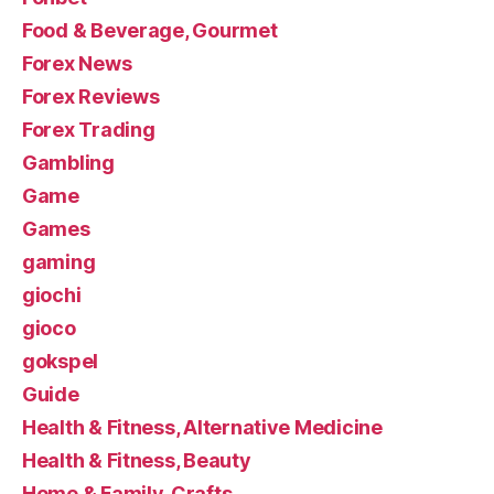
Food & Beverage, Gourmet
Forex News
Forex Reviews
Forex Trading
Gambling
Game
Games
gaming
giochi
gioco
gokspel
Guide
Health & Fitness, Alternative Medicine
Health & Fitness, Beauty
Home & Family, Crafts