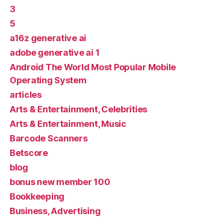
3
5
a16z generative ai
adobe generative ai 1
Android The World Most Popular Mobile
Operating System
articles
Arts & Entertainment, Celebrities
Arts & Entertainment, Music
Barcode Scanners
Betscore
blog
bonus new member 100
Bookkeeping
Business, Advertising