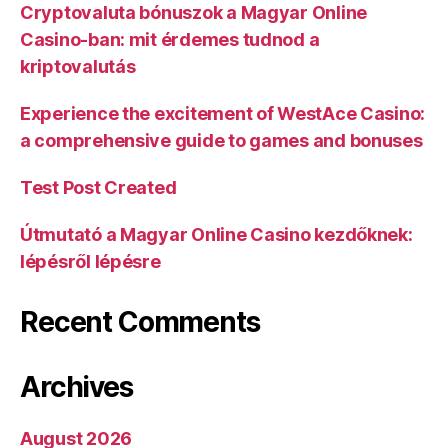
Cryptovaluta bónuszok a Magyar Online
Casino-ban: mit érdemes tudnod a
kriptovalutás
Experience the excitement of WestAce Casino:
a comprehensive guide to games and bonuses
Test Post Created
Útmutató a Magyar Online Casino kezdőknek:
lépésről lépésre
Recent Comments
Archives
August 2026