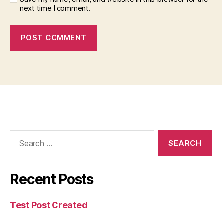
next time I comment.
Recent Posts
Test Post Created