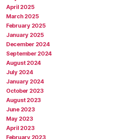
April 2025
March 2025
February 2025
January 2025
December 2024
September 2024
August 2024
July 2024
January 2024
October 2023
August 2023
June 2023
May 2023
April 2023
February 2023