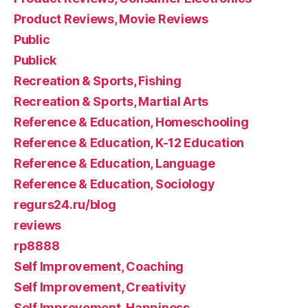
Product Reviews, Movie Reviews
Public
Publick
Recreation & Sports, Fishing
Recreation & Sports, Martial Arts
Reference & Education, Homeschooling
Reference & Education, K-12 Education
Reference & Education, Language
Reference & Education, Sociology
regurs24.ru/blog
reviews
rp8888
Self Improvement, Coaching
Self Improvement, Creativity
Self Improvement, Happiness