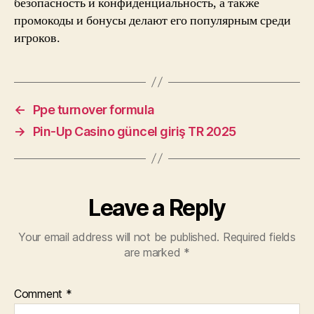
безопасность и конфиденциальность, а также
промокоды и бонусы делают его популярным среди
игроков.
←
Ppe turnover formula
→
Pin-Up Casino güncel giriş TR 2025
Leave a Reply
Your email address will not be published.
Required fields
are marked
*
Comment
*