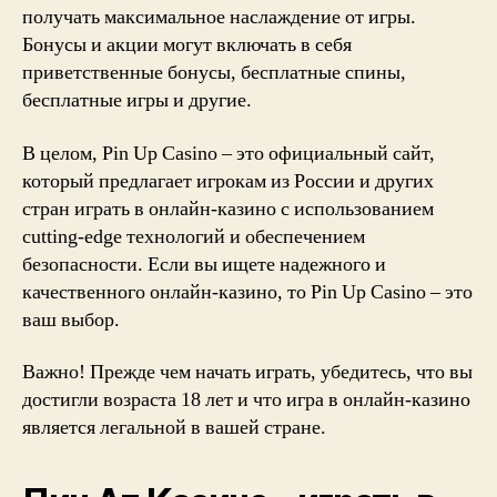
получать максимальное наслаждение от игры.
Бонусы и акции могут включать в себя
приветственные бонусы, бесплатные спины,
бесплатные игры и другие.
В целом, Pin Up Casino – это официальный сайт,
который предлагает игрокам из России и других
стран играть в онлайн-казино с использованием
cutting-edge технологий и обеспечением
безопасности. Если вы ищете надежного и
качественного онлайн-казино, то Pin Up Casino – это
ваш выбор.
Важно! Прежде чем начать играть, убедитесь, что вы
достигли возраста 18 лет и что игра в онлайн-казино
является легальной в вашей стране.