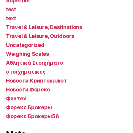
Superbet
test
text
Travel & Leisure, Destinations
Travel & Leisure, Outdoors
Uncategorized
Weighing Scales
Αθλητικά Στοιχήματα
στοιχηματικες
Новости Криптовалют
Новости Форекс
Финтех
Форекс Брокеры
Форекс Брокеры56