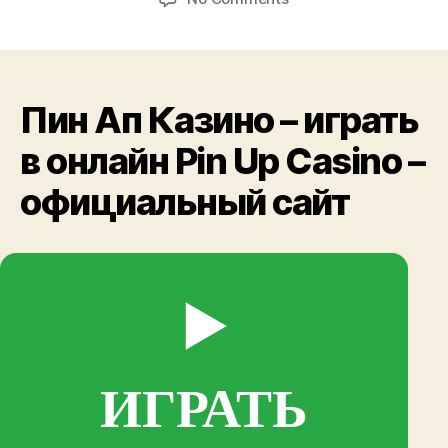
Пин Ап Казино – играть
в онлайн Pin Up Casino –
официальный сайт
▶️
ИГРАТЬ