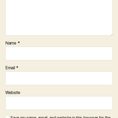
Name
*
Email
*
Website
Save my name, email, and website in this browser for the