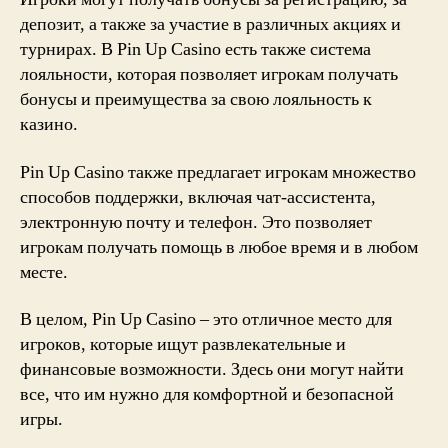
депозит, а также за участие в различных акциях и
турнирах. В Pin Up Casino есть также система
лояльности, которая позволяет игрокам получать
бонусы и преимущества за свою лояльность к
казино.
Pin Up Casino также предлагает игрокам множество
способов поддержки, включая чат-ассистента,
электронную почту и телефон. Это позволяет
игрокам получать помощь в любое время и в любом
месте.
В целом, Pin Up Casino – это отличное место для
игроков, которые ищут развлекательные и
финансовые возможности. Здесь они могут найти
все, что им нужно для комфортной и безопасной
игры.