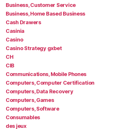
Business, Customer Service
Business, Home Based Business
Cash Drawers
Casinia
Casino
Casino Strategy gxbet
CH
CIB
Communications, Mobile Phones
Computers, Computer Certification
Computers, Data Recovery
Computers, Games
Computers, Software
Consumables
des jeux