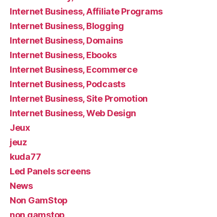
Internet Business, Affiliate Programs
Internet Business, Blogging
Internet Business, Domains
Internet Business, Ebooks
Internet Business, Ecommerce
Internet Business, Podcasts
Internet Business, Site Promotion
Internet Business, Web Design
Jeux
jeuz
kuda77
Led Panels screens
News
Non GamStop
non gamstop