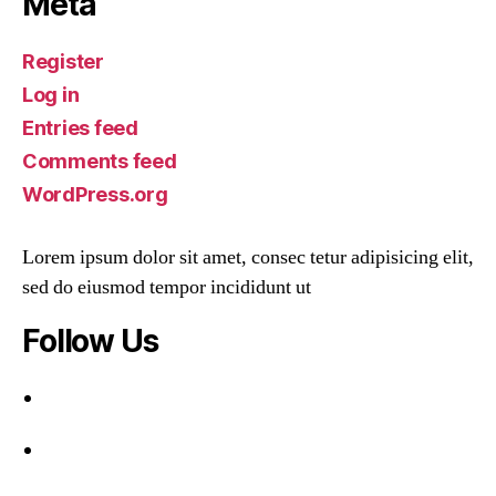
Meta
Register
Log in
Entries feed
Comments feed
WordPress.org
Lorem ipsum dolor sit amet, consec tetur adipisicing elit,
sed do eiusmod tempor incididunt ut
Follow Us