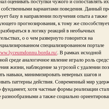
иал оценивать поступки чужого и сопоставлять их
 собственными вариантами поведения. Данный пр
ует базу в направлении получения опыта а также
ующего прогнозирования, к тому же способствуе
 разбираться в логику реакций в необычных
ельствах, о о чем развернуто говорится на
ециализированном специализированном портале
www.lyceumdonnu.borda.ru/
. В рамках исходной
ной среде аналогичное явление играло роль сред
ения жизни, наблюдение за угрозой с удалении по
ать навыки, минимизировать неверных шагов и
ивать паттерны действия. Современный мир удер
 фундамент, хотя частные формы реализации стал
е разнообразными а также социально ориентиров