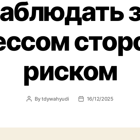
аблюдать 
ессом стор
риском
By
tdywahyudi
16/12/2025