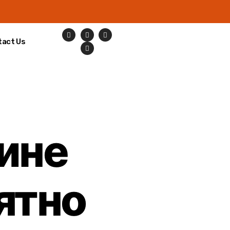
tact Us
ине
ятно