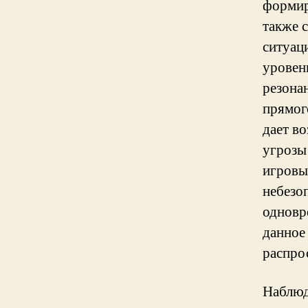
формир
также 
ситуац
уровен
резона
прямог
дает в
угрозы
игровы
небезо
одновр
данное
распро
Наблюд