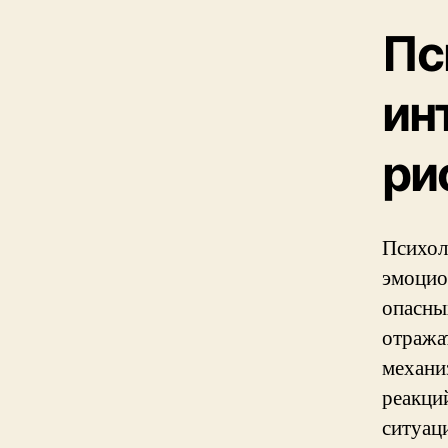
Пс
ин
ри
Психол
эмоцио
опасны
отража
механи
реакци
ситуац