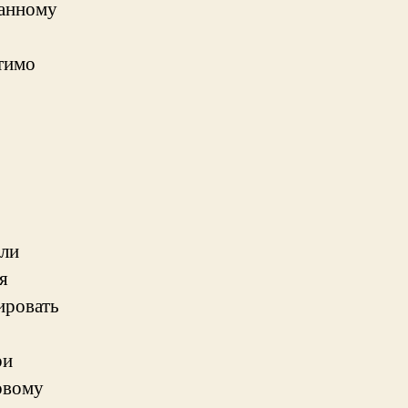
данному
тимо
или
я
ировать
ри
овому