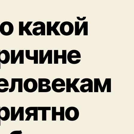
о какой
ричине
еловекам
риятно