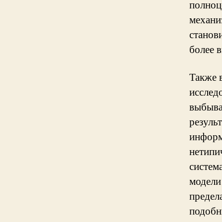
полноц
механи
станов
более 
Также 
исслед
выбыва
резуль
информ
нетипи
систем
модели
предел
подобн