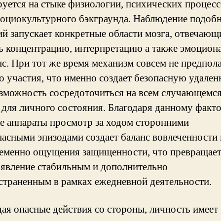
уется на стыке физиологии, психических процесс
социокультурного бэкграунда. Наблюдение подоб
ий запускает конкретные области мозга, отвечающи
ь концентрацию, интерпретацию а также эмоцион
нс. При тот же время механизм совсем не предпола
о участия, что именно создает безопасную удален
озможность сосредоточиться на всем случающемся
 для личного состояния. Благодаря данному факт
е аппараты просмотр за ходом сторонними
пасными эпизодами создает баланс вовлеченности 
еменно ощущения защищенности, что превращае
 явление стабильным и дополнительно
страненным в рамках ежедневной деятельности.
ая опасные действия со стороны, личность имеет