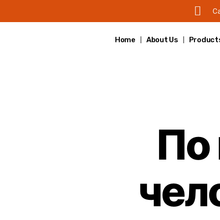
Ca
Home
About Us
Product
По
чел