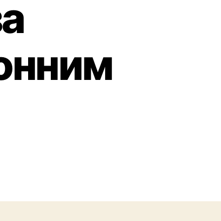
за
онним