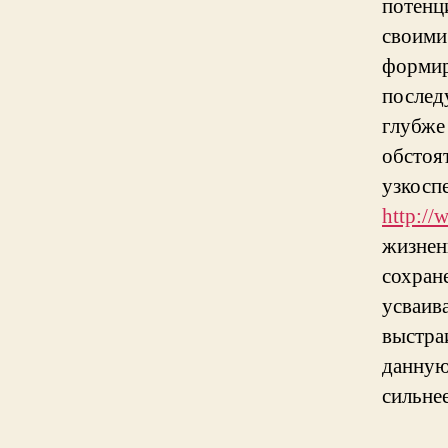
потенц
своими
формир
послед
глубже
обстоят
узкосп
http://
жизнен
сохран
усваив
выстра
данную
сильне