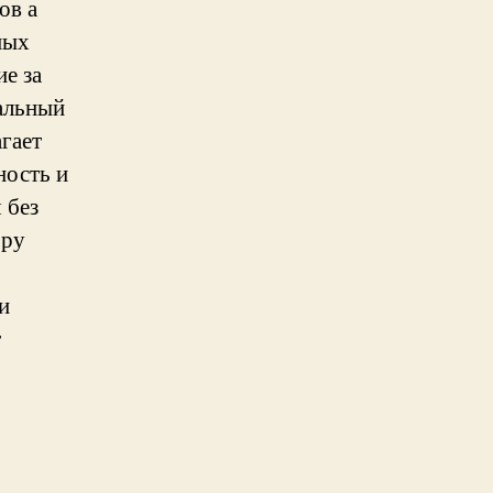
ов а
ных
е за
альный
гает
ность и
 без
ору
и
т