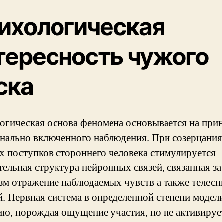
ихологическая
тересность чужого
ска
огическая основа феномена основывается на при
нально включенного наблюдения. При созерцания
х поступков стороннего человека стимулируется
тельная структура нейронных связей, связанная за
зм отражение наблюдаемых чувств а также телес
й. Нервная система в определенной степени модел
ию, порождая ощущение участия, но не активируе