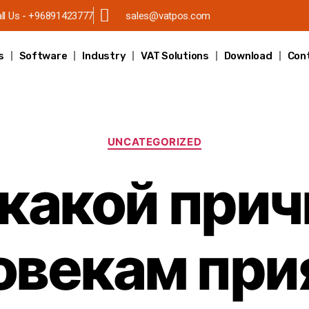
ll Us - +96891423777
sales@vatpos.com
s
Software
Industry
VAT Solutions
Download
Con
UNCATEGORIZED
 какой прич
овекам при