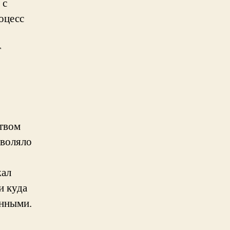
 с
оцесс
т
ством
зволяло
жал
и куда
анными.