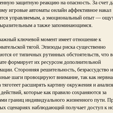
енную защитную реакцию на опасность. За счет 
зму игровые автоматы онлайн аффективное накал
ится управляемым, а эмоциональный опыт — ощу
выразительным а также запоминающимся.
важный ключевой момент имеет отношение к
овательской тягой. Эпизоды риска существенно
ются от типичных рутинных обстоятельств, что в
тате формирует их ресурсом дополнительной
ации. Сторонняя решительность, безрассудство 
чные шаги провоцируют внимание, так как нервна
а тяготеет расширять картину окружения и анализ
 действий, которые как правило сохраняются за
ами границ индивидуального жизненного пути. П
ых сценариях наблюдающий получает доступ к н