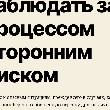
аблюдать з
роцессом
торонним
иском
с к опасным ситуациям, прежде всего в случаях, к
 риск берет на собственную персону другой личн