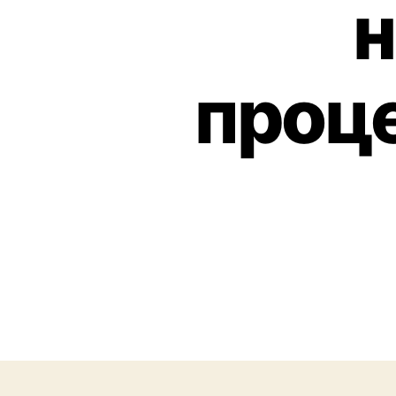
н
проц