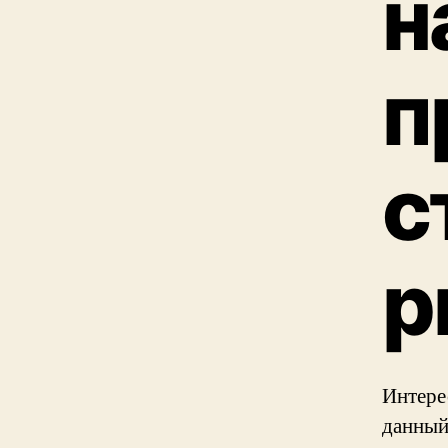
н
п
с
р
Интере
данный