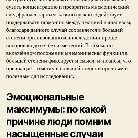
сузить концентрацию и превратить мнемонический
след фрагментарным. казино вулкан содействует
поддерживать гармонию между эмоцией и анализом,
благодаря данного случай сохраняется в большей
степени организованно и впоследствии проще
воспроизводится без изменений. В тихом, но
включённом положении мнемоническая функция в
большей степени фиксирует и смысл, и нюансы, что
превращает отметку в большей степени прочным и
полезным для исследования.
Эмоциональные
максимумы: по какой
причине люди помним
насыщенные случаи