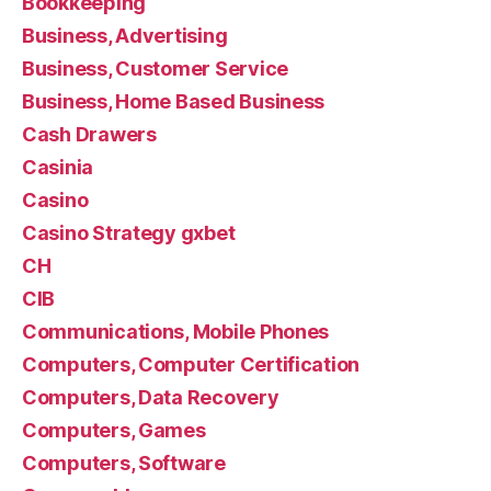
Bookkeeping
Business, Advertising
Business, Customer Service
Business, Home Based Business
Cash Drawers
Casinia
Casino
Casino Strategy gxbet
CH
CIB
Communications, Mobile Phones
Computers, Computer Certification
Computers, Data Recovery
Computers, Games
Computers, Software