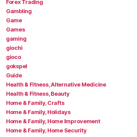
Forex Trading
Gambling
Game
Games
gaming
giochi
gioco
gokspel
Guide
Health & Fitness, Alternative Medicine
Health & Fitness, Beauty
Home & Family, Crafts
Home & Family, Holidays
Home & Family, Home Improvement
Home & Family, Home Security