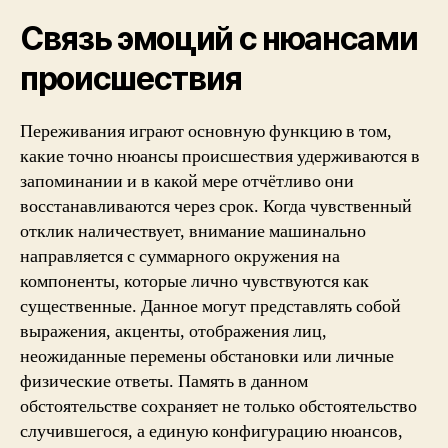
Связь эмоций с нюансами
происшествия
Переживания играют основную функцию в том,
какие точно нюансы происшествия удерживаются в
запоминании и в какой мере отчётливо они
восстанавливаются через срок. Когда чувственный
отклик наличествует, внимание машинально
направляется с суммарного окружения на
компоненты, которые лично чувствуются как
существенные. Данное могут представлять собой
выражения, акценты, отображения лиц,
неожиданные перемены обстановки или личные
физические ответы. Память в данном
обстоятельстве сохраняет не только обстоятельство
случившегося, а единую конфигурацию нюансов,