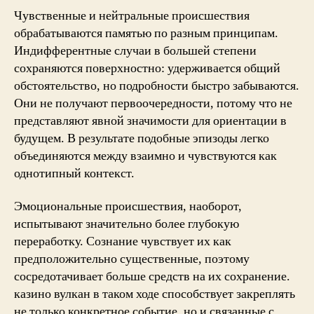
Чувственные и нейтральные происшествия
обрабатываются памятью по разным принципам.
Индифферентные случаи в большей степени
сохраняются поверхностно: удерживается общий
обстоятельство, но подробности быстро забываются.
Они не получают первоочередности, потому что не
представляют явной значимости для ориентации в
будущем. В результате подобные эпизоды легко
объединяются между взаимно и чувствуются как
однотипный контекст.
Эмоциональные происшествия, наоборот,
испытывают значительно более глубокую
переработку. Сознание чувствует их как
предположительно существенные, поэтому
сосредотачивает больше средств на их сохранение.
казино вулкан в таком ходе способствует закреплять
не только конкретное событие, но и связанные с