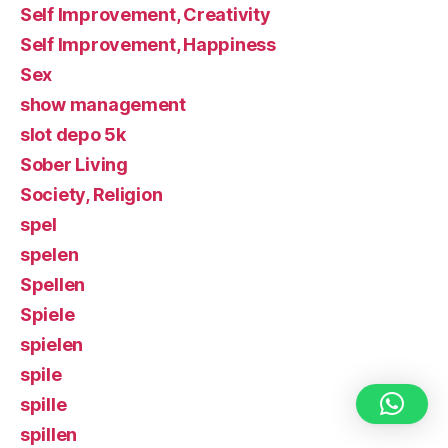
Self Improvement, Creativity
Self Improvement, Happiness
Sex
show management
slot depo 5k
Sober Living
Society, Religion
spel
spelen
Spellen
Spiele
spielen
spile
spille
spillen