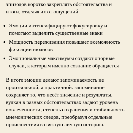
эпизодов коротко закреплять обстоятельства и
итоги, отделяя их от ощущений.
Эмоции интенсифицируют фокусировку и
помогают выделить существенные знаки
Мощность переживания повышает возможность
фиксации нюансов
Эмоциональные максимумы создают опорные
случаи, к которым именно сознание обращается
В итоге эмоции делают запоминаемость не
произвольной, а практичной: запоминание
сохраняет то, что несёт значение и результаты.
вулкан в разных обстоятельствах задают уровень
вовлечённости, степень сохранения и стабильность
мнемонических следов, преобразуя отдельные
происшествия в связную личную историю.