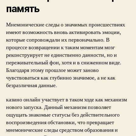
память
Мнемонические следы о значимых происшествиях
имеют возможность вновь активировать эмоции,
которые сопровождали их первоначально. В
процессе возвращении к таким моментам мозг
реконструирует не единственно данности, но и
переживательный фон, хотя и в сниженном виде.
Благодаря этому прошлое может заново
чувствоваться как глубинно значимое, а не как
безразличная данные.
казино онлайн участвует в таком ходе как механизм
нового запуска. Данный механизм позволяет
ощущать знакомые статусы без действительного
воспроизведения обстановки, что превращает
мнемонические следы средством образования и