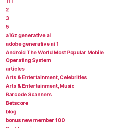
111
2
3
5
a16z generative ai
adobe generative ai 1
Android The World Most Popular Mobile
Operating System
articles
Arts & Entertainment, Celebrities
Arts & Entertainment, Music
Barcode Scanners
Betscore
blog
bonus new member 100