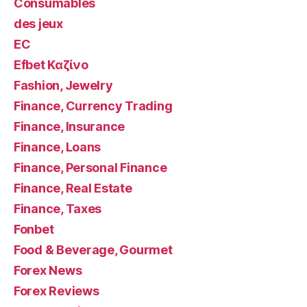
Consumables
des jeux
EC
Efbet Καζίνο
Fashion, Jewelry
Finance, Currency Trading
Finance, Insurance
Finance, Loans
Finance, Personal Finance
Finance, Real Estate
Finance, Taxes
Fonbet
Food & Beverage, Gourmet
Forex News
Forex Reviews