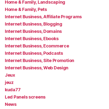
Home & Family, Landscaping
Home & Family, Pets
Internet Business, Affiliate Programs
Internet Business, Blogging
Internet Business, Domains
Internet Business, Ebooks
Internet Business, Ecommerce
Internet Business, Podcasts
Internet Business, Site Promotion
Internet Business, Web Design
Jeux
jeuz
kuda77
Led Panels screens
News