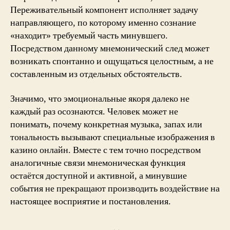
Переживательный компонент исполняет задачу
направляющего, по которому именно сознание
«находит» требуемый часть минувшего.
Посредством данному мнемонический след может
возникать спонтанно и ощущаться целостным, а не
составленным из отдельных обстоятельств.
Значимо, что эмоциональные якоря далеко не
каждый раз осознаются. Человек может не
понимать, почему конкретная музыка, запах или
тональность вызывают специальные изображения в
казино онлайн. Вместе с тем точно посредством
аналогичные связи мнемоническая функция
остаётся доступной и активной, а минувшие
события не прекращают производить воздействие на
настоящее восприятие и постановления.