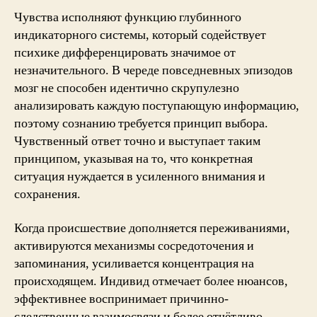
Чувства исполняют функцию глубинного
индикаторного системы, который содействует
психике дифференцировать значимое от
незначительного. В череде повседневных эпизодов
мозг не способен идентично скрупулезно
анализировать каждую поступающую информацию,
поэтому сознанию требуется принцип выбора.
Чувственный ответ точно и выступает таким
принципом, указывая на то, что конкретная
ситуация нуждается в усиленного внимания и
сохранения.
Когда происшествие дополняется переживаниями,
активируются механизмы сосредоточения и
запоминания, усиливается концентрация на
происходящем. Индивид отмечает более нюансов,
эффективнее воспринимает причинно-
следственные взаимосвязи и более отчётливо