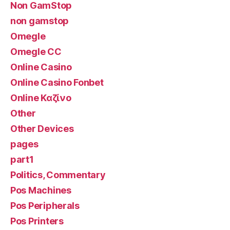
Non GamStop
non gamstop
Omegle
Omegle CC
Online Casino
Online Casino Fonbet
Online Καζίνο
Other
Other Devices
pages
part1
Politics, Commentary
Pos Machines
Pos Peripherals
Pos Printers