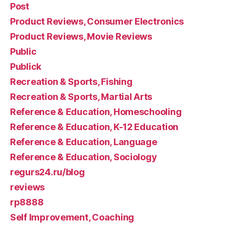
Post
Product Reviews, Consumer Electronics
Product Reviews, Movie Reviews
Public
Publick
Recreation & Sports, Fishing
Recreation & Sports, Martial Arts
Reference & Education, Homeschooling
Reference & Education, K-12 Education
Reference & Education, Language
Reference & Education, Sociology
regurs24.ru/blog
reviews
rp8888
Self Improvement, Coaching