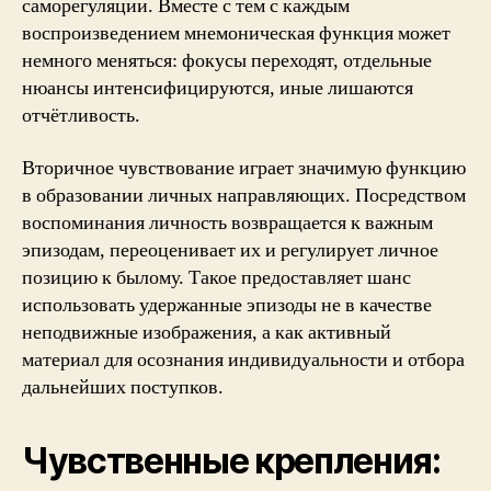
саморегуляции. Вместе с тем с каждым
воспроизведением мнемоническая функция может
немного меняться: фокусы переходят, отдельные
нюансы интенсифицируются, иные лишаются
отчётливость.
Вторичное чувствование играет значимую функцию
в образовании личных направляющих. Посредством
воспоминания личность возвращается к важным
эпизодам, переоценивает их и регулирует личное
позицию к былому. Такое предоставляет шанс
использовать удержанные эпизоды не в качестве
неподвижные изображения, а как активный
материал для осознания индивидуальности и отбора
дальнейших поступков.
Чувственные крепления: