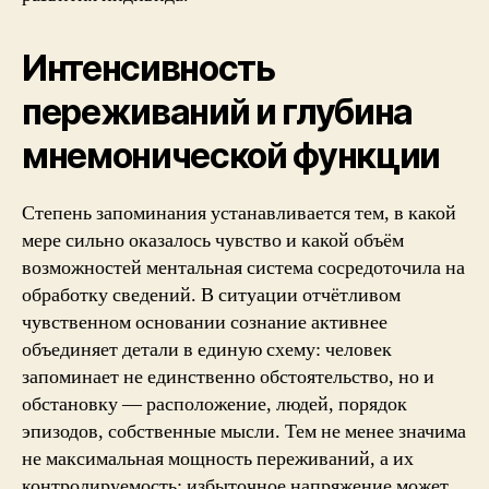
Интенсивность
переживаний и глубина
мнемонической функции
Степень запоминания устанавливается тем, в какой
мере сильно оказалось чувство и какой объём
возможностей ментальная система сосредоточила на
обработку сведений. В ситуации отчётливом
чувственном основании сознание активнее
объединяет детали в единую схему: человек
запоминает не единственно обстоятельство, но и
обстановку — расположение, людей, порядок
эпизодов, собственные мысли. Тем не менее значима
не максимальная мощность переживаний, а их
контролируемость: избыточное напряжение может