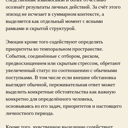
осознаёт результаты личных действий. За счёт этого
эпизод не исчезает в суммарном контексте, а
выделяется как отдельный момент с ясными
рамками и скрытой структурой.
Эмоции кроме того содействуют определять
приоритеты во темпоральном пространстве.
События, соединённые с отбором, риском,
предвосхищением или скрытым стрессом, обретают
увеличенный статус по соотношению с обычными
поступками. В том числе если внешне обстановка
выглядит обычной, переживательная ответ может
выделить конкретные обстоятельства как важную
конкретно для определённого человека,
основываясь из его задач, приоритетов и настоящего
личностного периода.
Кроме того, чувственное выделение содействует