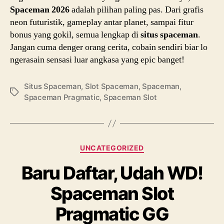
Spaceman 2026
adalah pilihan paling pas. Dari grafis
neon futuristik, gameplay antar planet, sampai fitur
bonus yang gokil, semua lengkap di
situs spaceman
.
Jangan cuma denger orang cerita, cobain sendiri biar lo
ngerasain sensasi luar angkasa yang epic banget!
Situs Spaceman
,
Slot Spaceman
,
Spaceman
,
Spaceman Pragmatic
,
Spaceman Slot
UNCATEGORIZED
Baru Daftar, Udah WD!
Spaceman Slot
Pragmatic GG