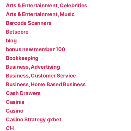
Arts & Entertainment, Celebrities
Arts & Entertainment, Music
Barcode Scanners
Betscore
blog
bonus new member 100
Bookkeeping
Business, Advertising
Business, Customer Service
Business, Home Based Business
Cash Drawers
Casinia
Casino
Casino Strategy gxbet
CH