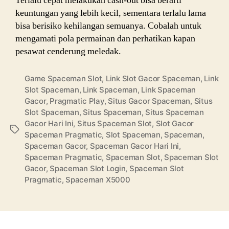
Terlalu cepat melakukan cash-out bisa berarti
keuntungan yang lebih kecil, sementara terlalu lama
bisa berisiko kehilangan semuanya. Cobalah untuk
mengamati pola permainan dan perhatikan kapan
pesawat cenderung meledak.
Game Spaceman Slot
,
Link Slot Gacor Spaceman
,
Link
Slot Spaceman
,
Link Spaceman
,
Link Spaceman
Gacor
,
Pragmatic Play
,
Situs Gacor Spaceman
,
Situs
Slot Spaceman
,
Situs Spaceman
,
Situs Spaceman
Gacor Hari Ini
,
Situs Spaceman Slot
,
Slot Gacor
Spaceman Pragmatic
,
Slot Spaceman
,
Spaceman
,
Spaceman Gacor
,
Spaceman Gacor Hari Ini
,
Spaceman Pragmatic
,
Spaceman Slot
,
Spaceman Slot
Gacor
,
Spaceman Slot Login
,
Spaceman Slot
Pragmatic
,
Spaceman X5000