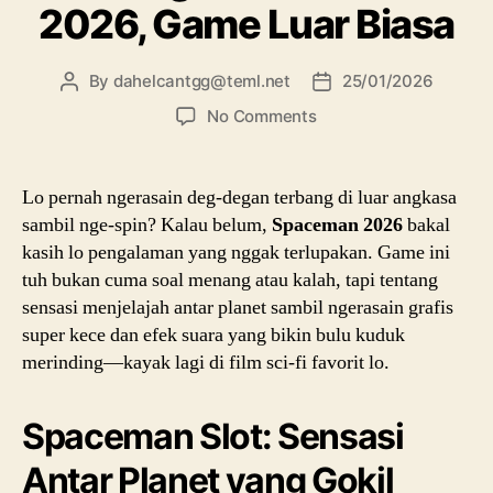
2026, Game Luar Biasa
By
dahelcantgg@teml.net
25/01/2026
No Comments
Lo pernah ngerasain deg-degan terbang di luar angkasa
sambil nge-spin? Kalau belum,
Spaceman 2026
bakal
kasih lo pengalaman yang nggak terlupakan. Game ini
tuh bukan cuma soal menang atau kalah, tapi tentang
sensasi menjelajah antar planet sambil ngerasain grafis
super kece dan efek suara yang bikin bulu kuduk
merinding—kayak lagi di film sci-fi favorit lo.
Spaceman Slot: Sensasi
Antar Planet yang Gokil