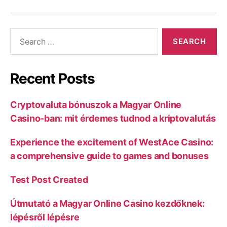
Recent Posts
Cryptovaluta bónuszok a Magyar Online
Casino-ban: mit érdemes tudnod a kriptovalutás
Experience the excitement of WestAce Casino:
a comprehensive guide to games and bonuses
Test Post Created
Útmutató a Magyar Online Casino kezdőknek:
lépésről lépésre