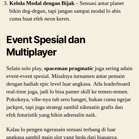
Kelola Modal dengan Bijak
– Sensasi antar planet
bikin deg-degan, tapi jangan sampai modal lo abis
cuma buat efek neon keren.
Event Spesial dan
Multiplayer
Selain solo play,
spaceman pragmatic
juga sering adain
event-event spesial. Misalnya turnamen antar pemain
dengan hadiah epic level luar angkasa. Ada leaderboard
real-time juga, jadi lo bisa pamer skill ke temen-temen.
Pokoknya, vibe-nya tuh seru banget, bukan cuma ngejar
jackpot, tapi juga strategi sambil nikmatin grafis dan
efek futuristik yang bikin adrenalin naik.
Kalau lo pengen ngerasain sensasi terbang di luar
angkasa sambil main slot yang beda dari biasanya,