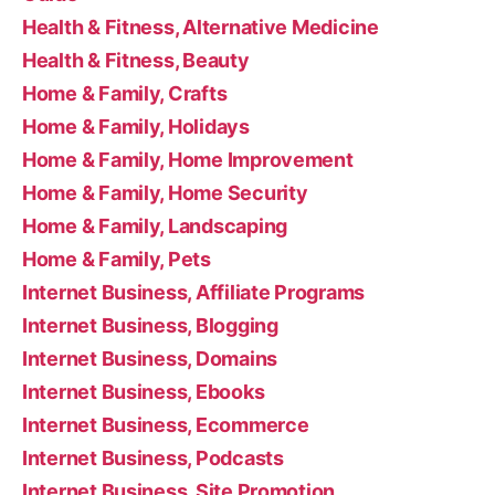
Health & Fitness, Alternative Medicine
Health & Fitness, Beauty
Home & Family, Crafts
Home & Family, Holidays
Home & Family, Home Improvement
Home & Family, Home Security
Home & Family, Landscaping
Home & Family, Pets
Internet Business, Affiliate Programs
Internet Business, Blogging
Internet Business, Domains
Internet Business, Ebooks
Internet Business, Ecommerce
Internet Business, Podcasts
Internet Business, Site Promotion