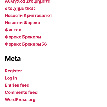
Αθλητικά Στοιχήματα
στοιχηματικες
Новости Криптовалют
Новости Форекс
Финтех
Форекс Брокеры
Форекс Брокеры56
Meta
Register
Log in
Entries feed
Comments feed
WordPress.org