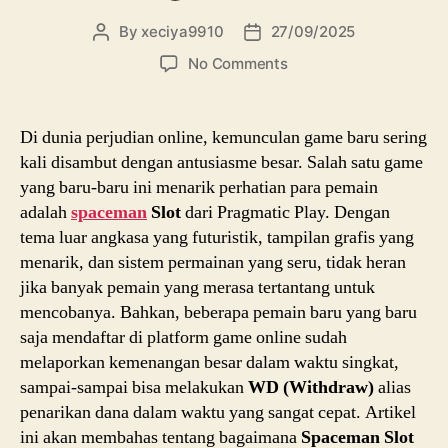
By
xeciya9910
27/09/2025
No Comments
Di dunia perjudian online, kemunculan game baru sering
kali disambut dengan antusiasme besar. Salah satu game
yang baru-baru ini menarik perhatian para pemain
adalah
spaceman
Slot
dari Pragmatic Play. Dengan
tema luar angkasa yang futuristik, tampilan grafis yang
menarik, dan sistem permainan yang seru, tidak heran
jika banyak pemain yang merasa tertantang untuk
mencobanya. Bahkan, beberapa pemain baru yang baru
saja mendaftar di platform game online sudah
melaporkan kemenangan besar dalam waktu singkat,
sampai-sampai bisa melakukan
WD (Withdraw)
alias
penarikan dana dalam waktu yang sangat cepat. Artikel
ini akan membahas tentang bagaimana
Spaceman Slot