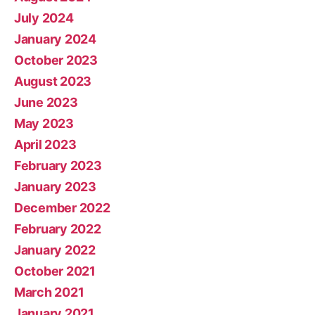
July 2024
January 2024
October 2023
August 2023
June 2023
May 2023
April 2023
February 2023
January 2023
December 2022
February 2022
January 2022
October 2021
March 2021
January 2021