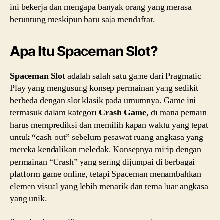
ini bekerja dan mengapa banyak orang yang merasa
beruntung meskipun baru saja mendaftar.
Apa Itu Spaceman Slot?
Spaceman Slot
adalah salah satu game dari Pragmatic
Play yang mengusung konsep permainan yang sedikit
berbeda dengan slot klasik pada umumnya. Game ini
termasuk dalam kategori
Crash Game
, di mana pemain
harus memprediksi dan memilih kapan waktu yang tepat
untuk “cash-out” sebelum pesawat ruang angkasa yang
mereka kendalikan meledak. Konsepnya mirip dengan
permainan “Crash” yang sering dijumpai di berbagai
platform game online, tetapi Spaceman menambahkan
elemen visual yang lebih menarik dan tema luar angkasa
yang unik.