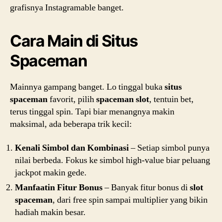
grafisnya Instagramable banget.
Cara Main di Situs
Spaceman
Mainnya gampang banget. Lo tinggal buka
situs
spaceman
favorit, pilih
spaceman slot
, tentuin bet,
terus tinggal spin. Tapi biar menangnya makin
maksimal, ada beberapa trik kecil:
Kenali Simbol dan Kombinasi
– Setiap simbol punya
nilai berbeda. Fokus ke simbol high-value biar peluang
jackpot makin gede.
Manfaatin Fitur Bonus
– Banyak fitur bonus di
slot
spaceman
, dari free spin sampai multiplier yang bikin
hadiah makin besar.